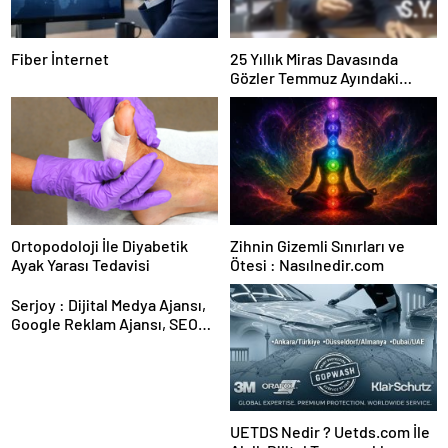
Fiber İnternet
25 Yıllık Miras Davasında
Gözler Temmuz Ayındaki
Karar Duruşmasına Çevrildi
Ortopodoloji İle Diyabetik
Zihnin Gizemli Sınırları ve
Ayak Yarası Tedavisi
Ötesi : Nasılnedir.com
Serjoy : Dijital Medya Ajansı,
Google Reklam Ajansı, SEO
Ajansı ve Web Tasarım Ajansı
UETDS Nedir ? Uetds.com İle