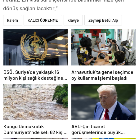
dönüş sağlanılacaktır.”
kalem
KALICI ÖĞRENME
klavye
Zeynep Betül Alp
DSÖ: Suriye’de yaklaşık 16
Arnavutluk’ta genel seçimde
milyon kişi sağlık desteğine
oy kullanma işlemi başladı
ihtiyaç duyuyor
Kongo Demokratik
ABD-Çin ticaret
Cumhuriyeti’nde sel: 62 kişi
görüşmelerinde büyük
hayatını kaybetti
ilerleme