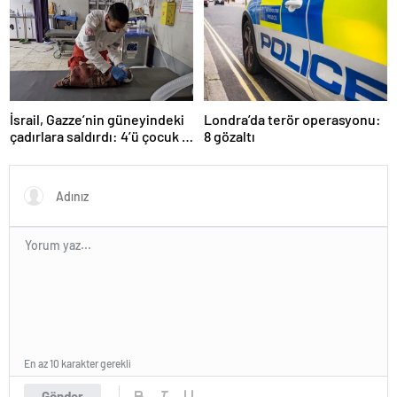
İsrail, Gazze’nin güneyindeki
Londra’da terör operasyonu:
çadırlara saldırdı: 4’ü çocuk 8
8 gözaltı
Filistinli hayatını kaybetti
En az 10 karakter gerekli
Gönder