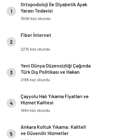
Ortopodoloji İle Diyabetik Ayak
Yarası Tedavisi
1
3509 kez okundu
Fiber İnternet
2
2275 kez okundu
Yeni Dünya Düzensizliği Çağında
Türk Dış Politikası ve Hakan
3
Fidan Faktörü
2189 kez okundu
Çayyolu Halı Yıkama Fiyatları ve
Hizmet Kalitesi
4
1894 kez okundu
Ankara Koltuk Yıkama: Kaliteli
ve Güvenilir Hizmetler
5