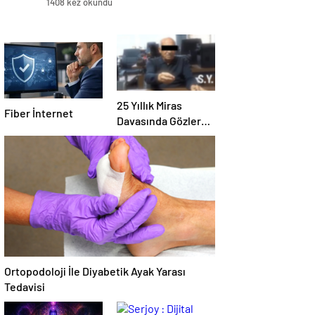
1408 kez okundu
25 Yıllık Miras
Fiber İnternet
Davasında Gözler
Temmuz Ayındaki
Karar Duruşmasına
Çevrildi
Ortopodoloji İle Diyabetik Ayak Yarası
Tedavisi