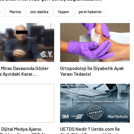
ş
Marina
son dakika
Yaşam
yerel haberler
ık Miras Davasında Gözler
Ortopodoloji İle Diyabetik Ayak
 Ayındaki Karar
Yarası Tedavisi
sına Çevrildi
UETDS Nedir ? Uetds.com İle