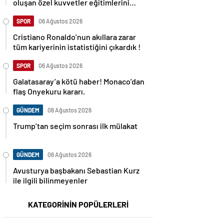
oluşan özel kuvvetler eğitimlerini
başlattı.
SPOR
06 Ağustos 2026
Cristiano Ronaldo’nun akıllara zarar
tüm kariyerinin istatistiğini çıkardık !
SPOR
06 Ağustos 2026
Galatasaray’a kötü haber! Monaco’dan
flaş Onyekuru kararı.
GÜNDEM
06 Ağustos 2026
Trump’tan seçim sonrası ilk mülakat
GÜNDEM
06 Ağustos 2026
Avusturya başbakanı Sebastian Kurz
ile ilgili bilinmeyenler
KATEGORİNİN POPÜLERLERİ