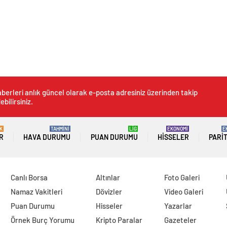
berleri anlık güncel olarak e-posta adresiniz üzerinden takip
ebilirsiniz.
K
TAHMİNİ
LİG
EKONOMİ
E
R
HAVA DURUMU
PUAN DURUMU
HISSELER
PARI
Canlı Borsa
Altınlar
Foto Galeri
Namaz Vakitleri
Dövizler
Video Galeri
Puan Durumu
Hisseler
Yazarlar
Örnek Burç Yorumu
Kripto Paralar
Gazeteler