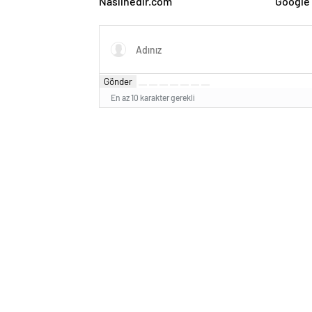
Nasılnedir.com
Google 
ve Web 
Gönder
En az 10 karakter gerekli