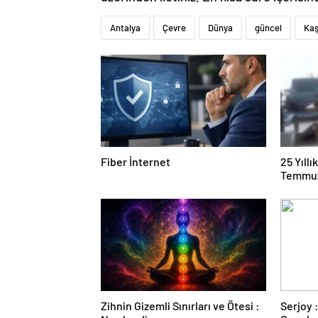
Antalya
Çevre
Dünya
güncel
Ka
Fiber İnternet
25 Yıll
Temmuz
Duruşma
Zihnin Gizemli Sınırları ve Ötesi :
Serjoy : Dijital Medya Ajansı,