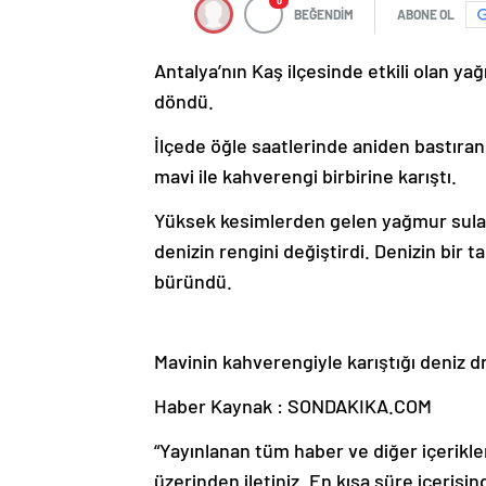
0
BEĞENDİM
ABONE OL
Antalya’nın Kaş ilçesinde etkili olan y
döndü.
İlçede öğle saatlerinde aniden bastıran
mavi ile kahverengi birbirine karıştı.
Yüksek kesimlerden gelen yağmur suları
denizin rengini değiştirdi. Denizin bir t
büründü.
Mavinin kahverengiyle karıştığı deniz d
Haber Kaynak : SONDAKIKA.COM
“Yayınlanan tüm haber ve diğer içerikler i
üzerinden iletiniz. En kısa süre içerisin