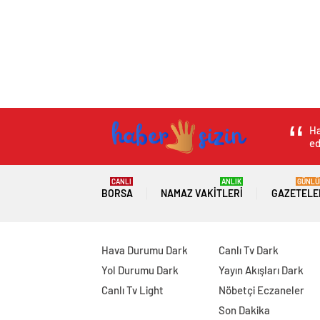
Ha
ed
CANLI
ANLIK
GÜNLÜ
BORSA
NAMAZ VAKITLERI
GAZETELE
Hava Durumu Dark
Canlı Tv Dark
Yol Durumu Dark
Yayın Akışları Dark
Canlı Tv Light
Nöbetçi Eczaneler
Son Dakika