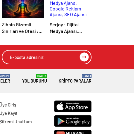
Zihnin Gizemli
Serjoy : Dijital
Sınırları ve Ötesi :
Medya Ajansı,
Nasılnedir.com
Google Reklam
Ajansı, SEO Ajansı
ve Web Tasarım
Ajansı
KONOMİ
TRAFİK
CANLI
TELER
YOL DURUMU
KRIPTO PARALAR
Üye Giriş
Üye Kayıt
Şifremi Unuttum