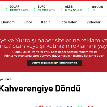
DOLAR
EURO
ALTIN
BITCOIN
47,5982
55,0799
6.514,58
%
0.06%
0.11%
0,28
Ekonomi
Spor
Kadın
Foto Galeri
Videolar
iye Döndü
 Kahverengiye Döndü