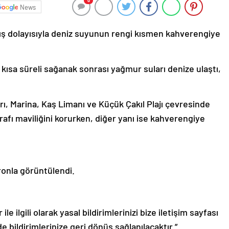
0
News
ağış dolayısıyla deniz suyunun rengi kısmen kahverengiye
 kısa süreli sağanak sonrası yağmur suları denize ulaştı,
, Marina, Kaş Limanı ve Küçük Çakıl Plajı çevresinde
arafı maviliğini korurken, diğer yanı ise kahverengiye
ronla görüntülendi.
le ilgili olarak yasal bildirimlerinizi bize iletişim sayfası
de bildirimlerinize geri dönüş sağlanılacaktır.”