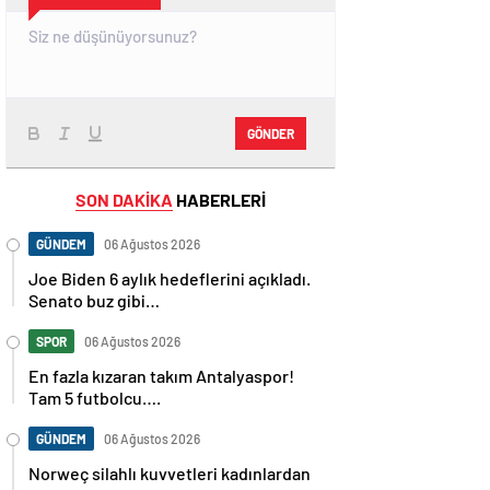
GÖNDER
SON DAKİKA
HABERLERİ
GÜNDEM
06 Ağustos 2026
Joe Biden 6 aylık hedeflerini açıkladı.
Senato buz gibi…
SPOR
06 Ağustos 2026
En fazla kızaran takım Antalyaspor!
Tam 5 futbolcu….
GÜNDEM
06 Ağustos 2026
Norweç silahlı kuvvetleri kadınlardan