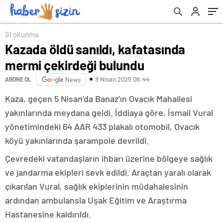
oldu? Gümüşhane deprem Kandilli ve AFAD
son depremler listesi 09 Nisan 2025
91 okunma
Kazada öldü sanıldı, kafatasında
mermi çekirdeği bulundu
9 Nisan 2025 06:44
ABONE OL
News
Kaza, geçen 5 Nisan’da Banaz’ın Ovacık Mahallesi
yakınlarında meydana geldi. İddiaya göre, İsmail Vural
yönetimindeki 64 AAR 433 plakalı otomobil, Ovacık
köyü yakınlarında şarampole devrildi.
Çevredeki vatandaşların ihbarı üzerine bölgeye sağlık
ve jandarma ekipleri sevk edildi. Araçtan yaralı olarak
çıkarılan Vural, sağlık ekiplerinin müdahalesinin
ardından ambulansla Uşak Eğitim ve Araştırma
Hastanesine kaldırıldı.