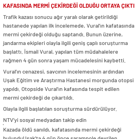
KAFASINDA MERMİ ÇEKİRDEĞİ OLDUĞU ORTAYA ÇIKTI
Trafik kazası sonucu ağır yaralı olarak getirildiği
hastanede yapılan ilk incelemede, Vural’ın kafatasında
mermi çekirdeği olduğu saptandı. Bunun üzerine,
jandarma ekipleri olayla ilgili geniş çaplı soruşturma
başlattı. İsmail Vural, yapılan tüm müdahalelere
rağmen 4 gün sonra yaşam mücadelesini kaybetti.
Vural’ın cenazesi, savcının incelemesinin ardından
Uşak Eğitim ve Araştırma Hastanesi morgunda otopsi
yapıldı. Otopside Vural’ın kafasında tespit edilen
mermi çekirdeği de çıkartıldı.
Olayla ilgili başlatılan soruşturma sürdürülüyor.
NTV’yi sosyal medyadan takip edin
Kazada öldü sanıldı, kafatasında mermi çekirdeği
bulunduUşak’ta 4 gün önce şarampole devrilen