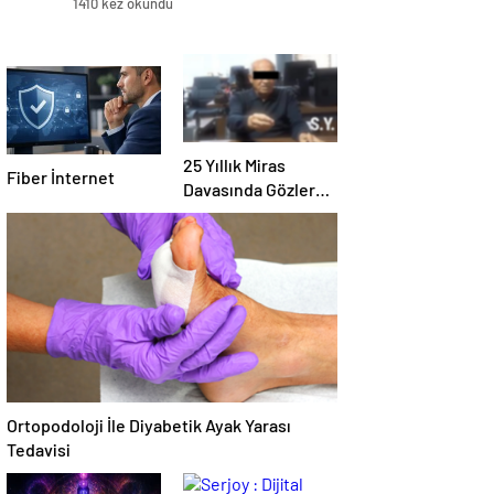
1410 kez okundu
25 Yıllık Miras
Fiber İnternet
Davasında Gözler
Temmuz Ayındaki
Karar Duruşmasına
Çevrildi
Ortopodoloji İle Diyabetik Ayak Yarası
Tedavisi