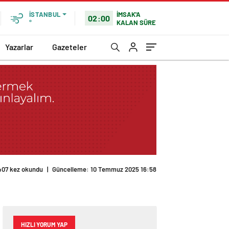
İMSAK'A
İSTANBUL
02:00
KALAN SÜRE
°
Yazarlar
Gazeteler
407 kez okundu
|
Güncelleme: 10 Temmuz 2025 16:58
HIZLI YORUM YAP