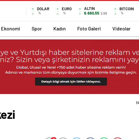
ALTIN
DOLAR
EURO
BITCOIN
6.660,55
%
%
%
2,59
Ekonomi
Spor
Kadın
Foto Galeri
Videolar
1
ezi