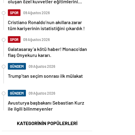
oluşan özel kuvvetler eğitimlerini
başlattı.
SPOR
09 Ağustos 2026
Cristiano Ronaldo’nun akıllara zarar
tüm kariyerinin istatistiğini çıkardık !
SPOR
09 Ağustos 2026
Galatasaray’a kötü haber! Monaco’dan
flaş Onyekuru kararı.
GÜNDEM
09 Ağustos 2026
Trump’tan seçim sonrası ilk mülakat
GÜNDEM
09 Ağustos 2026
Avusturya başbakanı Sebastian Kurz
ile ilgili bilinmeyenler
KATEGORİNİN POPÜLERLERİ