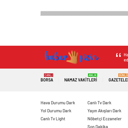
Ha
ed
CANLI
ANLIK
GÜNLÜ
BORSA
NAMAZ VAKITLERI
GAZETELE
Hava Durumu Dark
Canlı Tv Dark
Yol Durumu Dark
Yayın Akışları Dark
Canlı Tv Light
Nöbetçi Eczaneler
Son Dakika