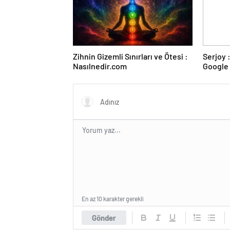
Zihnin Gizemli Sınırları ve Ötesi :
Serjoy : Dijital Medya Ajansı,
Nasılnedir.com
Google 
ve Web 
En az 10 karakter gerekli
Gönder