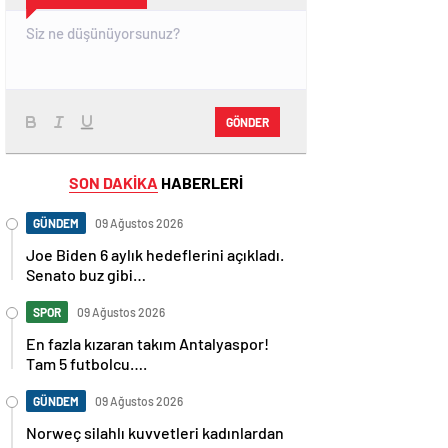
GÖNDER
SON DAKİKA
HABERLERİ
GÜNDEM
09 Ağustos 2026
Joe Biden 6 aylık hedeflerini açıkladı.
Senato buz gibi…
SPOR
09 Ağustos 2026
En fazla kızaran takım Antalyaspor!
Tam 5 futbolcu….
GÜNDEM
09 Ağustos 2026
Norweç silahlı kuvvetleri kadınlardan