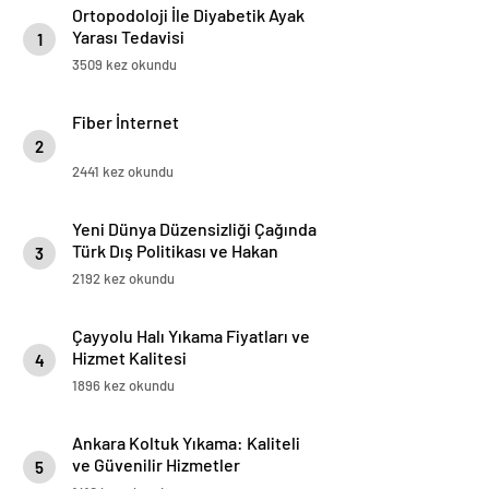
Ortopodoloji İle Diyabetik Ayak
Yarası Tedavisi
1
3509 kez okundu
Fiber İnternet
2
2441 kez okundu
Yeni Dünya Düzensizliği Çağında
Türk Dış Politikası ve Hakan
3
Fidan Faktörü
2192 kez okundu
Çayyolu Halı Yıkama Fiyatları ve
Hizmet Kalitesi
4
1896 kez okundu
Ankara Koltuk Yıkama: Kaliteli
ve Güvenilir Hizmetler
5