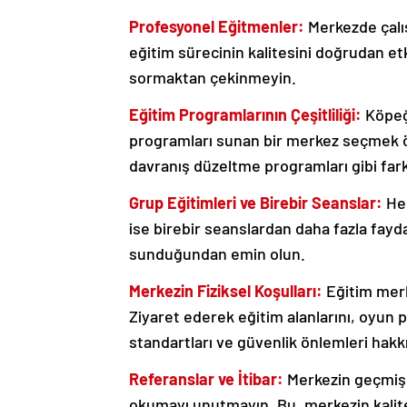
Profesyonel Eğitmenler:
Merkezde çalış
eğitim sürecinin kalitesini doğrudan etk
sormaktan çekinmeyin.
Eğitim Programlarının Çeşitliliği:
Köpeği
programları sunan bir merkez seçmek öne
davranış düzeltme programları gibi fark
Grup Eğitimleri ve Birebir Seanslar:
Her
ise birebir seanslardan daha fazla fayda
sunduğundan emin olun.
Merkezin Fiziksel Koşulları:
Eğitim merk
Ziyaret ederek eğitim alanlarını, oyun p
standartları ve güvenlik önlemleri hakk
Referanslar ve İtibar:
Merkezin geçmiş 
okumayı unutmayın. Bu, merkezin kalitesi