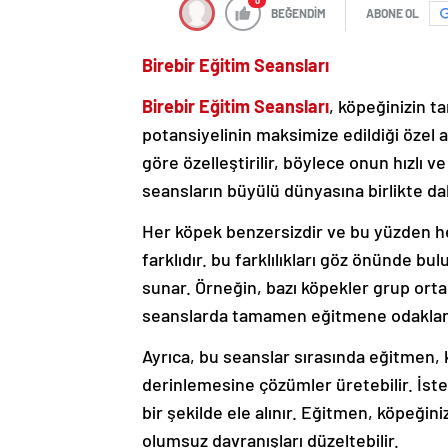
0
BEĞENDİM
ABONE OL
Birebir Eğitim Seansları
Birebir Eğitim Seansları
, köpeğinizin t
potansiyelinin maksimize edildiği özel a
göre özelleştirilir, böylece onun hızlı v
seansların büyülü dünyasına birlikte d
Her köpek benzersizdir ve bu yüzden her
farklıdır. bu farklılıkları göz önünde 
sunar. Örneğin, bazı köpekler grup orta
seanslarda tamamen eğitmene odaklana
Ayrıca, bu seanslar sırasında eğitmen, 
derinlemesine çözümler üretebilir. İster
bir şekilde ele alınır. Eğitmen, köpeğin
olumsuz davranışları düzeltebilir.