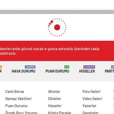
berleri anlık güncel olarak e-posta adresiniz üzerinden takip
ebilirsiniz.
K
TAHMİNİ
LİG
EKONOMİ
E
R
HAVA DURUMU
PUAN DURUMU
HISSELER
PARI
Canlı Borsa
Altınlar
Foto Galeri
Namaz Vakitleri
Dövizler
Video Galeri
Puan Durumu
Hisseler
Yazarlar
Örnek Burç Yorumu
Kripto Paralar
Gazeteler