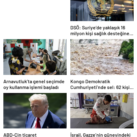
Nesil Lift Çözümleri
DSÖ: Suriye’de yaklaşık 16
milyon kişi sağlık desteğine
ihtiyaç duyuyor
Arnavutluk’ta genel seçimde
Kongo Demokratik
oy kullanma işlemi başladı
Cumhuriyeti’nde sel: 62 kişi
hayatını kaybetti
ABD-Çin ticaret
İsrail, Gazze’nin güneyindeki