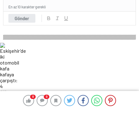
En az 10 karakter gerekli
Gönder
0
0
0
0
141 okunma
Eskişehir’de iki otomobil kafa kafaya
çarpıştı: 4 ölü, 2 yaralı