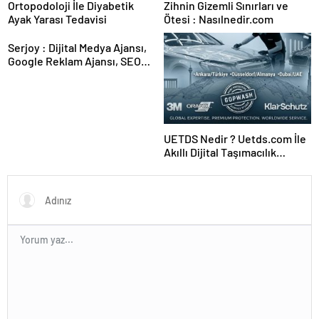
Ortopodoloji İle Diyabetik
Zihnin Gizemli Sınırları ve
Ayak Yarası Tedavisi
Ötesi : Nasılnedir.com
Serjoy : Dijital Medya Ajansı,
Google Reklam Ajansı, SEO
Ajansı ve Web Tasarım Ajansı
UETDS Nedir ? Uetds.com İle
Akıllı Dijital Taşımacılık
Yazılımı