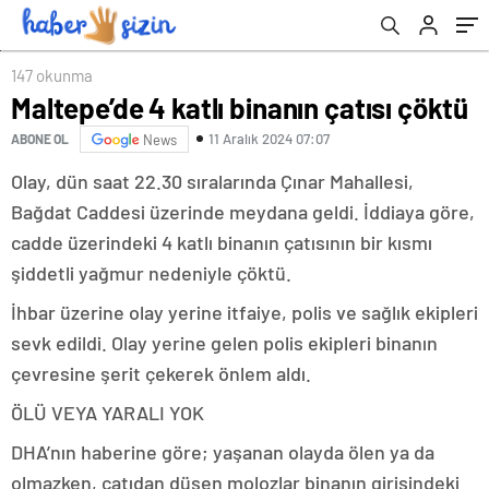
147 okunma
Maltepe’de 4 katlı binanın çatısı çöktü
11 Aralık 2024 07:07
ABONE OL
News
Olay, dün saat 22.30 sıralarında Çınar Mahallesi,
Bağdat Caddesi üzerinde meydana geldi. İddiaya göre,
cadde üzerindeki 4 katlı binanın çatısının bir kısmı
şiddetli yağmur nedeniyle çöktü.
İhbar üzerine olay yerine itfaiye, polis ve sağlık ekipleri
sevk edildi. Olay yerine gelen polis ekipleri binanın
çevresine şerit çekerek önlem aldı.
ÖLÜ VEYA YARALI YOK
DHA’nın haberine göre; yaşanan olayda ölen ya da
olmazken, çatıdan düşen molozlar binanın girişindeki