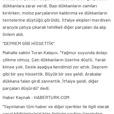
dükkanlara zarar verdi. Bazı dükkanların camları
kırılırken, moloz parçalarının kaldırıma ve dükkanların
tentelerine düştüğü görüldü. İtfaiye ekipleri merdiven
aracıyla çatıya çıkarak tehlikeli diğer parçaları da alıp
önlem aldı.
“DEPREM GİBİ HİSSETTİK”
Mahalle sakini Turan Kalaycı, “Yağmur suyunda dolayı
çökme olmuş. Çatı dükkanların üzerine düştü. Yaralı
kimse yok. Sesle aşağıya kendimizi zor attık. Deprem
gibi bir şey hissettik. Büyük bir ses geldi. Arabalar
dükkana falan girdi zannettik. İtfaiye geldi, diğer
parçaları düşürdü” dedi.
Haber Kaynak : HABERTURK.COM
“Yayınlanan tüm haber ve diğer içerikler ile ilgili olarak
yasal bildirimlerinizi bize iletişim sayfası üzerinden