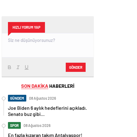
HIZLI YORUM YAP
GÖNDER
SON DAKİKA
HABERLERİ
GÜNDEM
08 Ağustos 2026
Joe Biden 6 aylık hedeflerini açıkladı.
Senato buz gibi…
SPOR
08 Ağustos 2026
En fazla kızaran takım Antalyaspor!