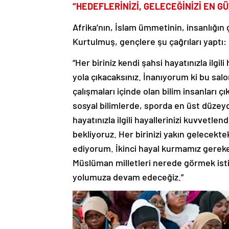
“HEDEFLERİNİZİ, GELECEĞİNİZİ EN G
Afrika’nın, İslam ümmetinin, insanlığı
Kurtulmuş, gençlere şu çağrıları yaptı:
“Her biriniz kendi şahsi hayatınızla ilgi
yola çıkacaksınız. İnanıyorum ki bu sal
çalışmaları içinde olan bilim insanları 
sosyal bilimlerde, sporda en üst düzeyde
hayatınızla ilgili hayallerinizi kuvvetl
bekliyoruz. Her birinizi yakın gelecektek
ediyorum. İkinci hayal kurmamız gereke
Müslüman milletleri nerede görmek isti
yolumuza devam edeceğiz.”