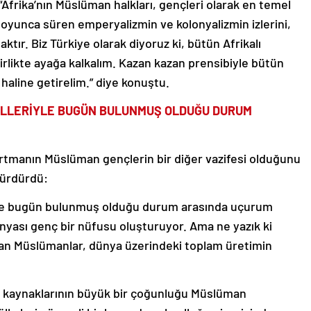
frika’nın Müslüman halkları, gençleri olarak en temel
 boyunca süren emperyalizmin ve kolonyalizmin izlerini,
tır. Biz Türkiye olarak diyoruz ki, bütün Afrikalı
birlikte ayağa kalkalım. Kazan kazan prensibiyle bütün
 haline getirelim.” diye konuştu.
ELLERİYLE BUGÜN BULUNMUŞ OLDUĞU DURUM
rtmanın Müslüman gençlerin bir diğer vazifesi olduğunu
sürdürdü:
yle bugün bulunmuş olduğu durum arasında uçurum
nyası genç bir nüfusu oluşturuyor. Ama ne yazık ki
an Müslümanlar, dünya üzerindeki toplam üretimin
z kaynaklarının büyük bir çoğunluğu Müslüman