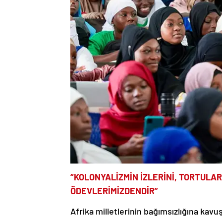
“KOLONYALİZMİN İZLERİNİ, TORTULA
ÖDEVLERİMİZDENDİR”
Afrika milletlerinin bağımsızlığına kav