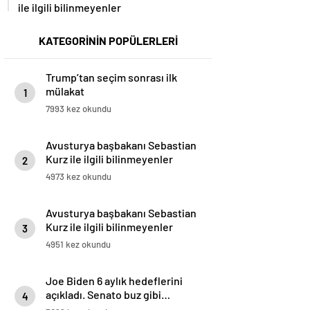
ile ilgili bilinmeyenler
KATEGORİNİN POPÜLERLERİ
Trump’tan seçim sonrası ilk
mülakat
1
7993 kez okundu
Avusturya başbakanı Sebastian
Kurz ile ilgili bilinmeyenler
2
4973 kez okundu
Avusturya başbakanı Sebastian
Kurz ile ilgili bilinmeyenler
3
4951 kez okundu
Joe Biden 6 aylık hedeflerini
açıkladı. Senato buz gibi…
4