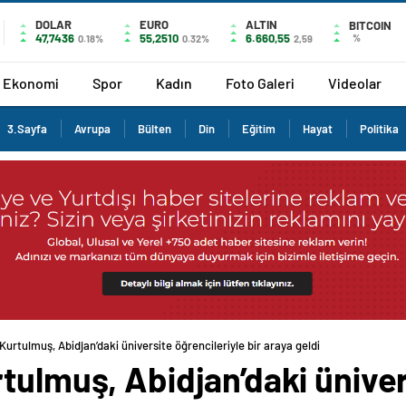
DOLAR
EURO
ALTIN
BITCOIN
47,7436
55,2510
6.660,55
%
0.18%
0.32%
2,59
Ekonomi
Spor
Kadın
Foto Galeri
Videolar
3.Sayfa
Avrupa
Bülten
Din
Eğitim
Hayat
Politika
Kurtulmuş, Abidjan’daki üniversite öğrencileriyle bir araya geldi
tulmuş, Abidjan’daki üniver