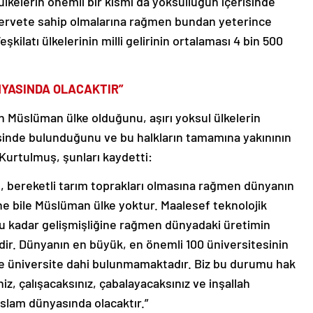
lkelerin önemli bir kısmı da yoksulluğun içerisinde
servete sahip olmalarına rağmen bundan yeterince
eşkilatı ülkelerinin milli gelirinin ortalaması 4 bin 500
NYASINDA OLACAKTIR”
n Müslüman ülke olduğunu, aşırı yoksul ülkelerin
sinde bulunduğunu ve bu halkların tamamına yakınının
urtulmuş, şunları kaydetti:
n, bereketli tarım toprakları olmasına rağmen dünyanın
ane bile Müslüman ülke yoktur. Maalesef teknolojik
u kadar gelişmişliğine rağmen dünyadaki üretimin
dir. Dünyanın en büyük, en önemli 100 üniversitesinin
ne üniversite dahi bulunmamaktadır. Biz bu durumu hak
z, çalışacaksınız, çabalayacaksınız ve inşallah
İslam dünyasında olacaktır.”