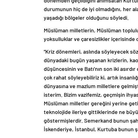
dönemden geçildiğini anımsatan Kurtulm
durumunun hiç de iyi olmadığını, her a
yaşadığı bölgeler olduğunu söyledi.
Müslüman milletlerin, Müslüman topluluk
yoksulluklar ve çaresizlikler içerisin
“Kriz dönemleri, aslında söyleyecek sözü
dünyadaki bugün yaşanan krizlerin, ka
düşüncesinin ve Batı’nın son iki asırdı
çok rahat söyleyebiliriz ki, artık insan
dünyasına ve mazlum milletlere gelmişt
isterim. Bizim vazifemiz, geçmişin ihyas
Müslüman milletler gereğini yerine geti
teknolojide ileriye gittiklerinde ne büy
göstermişlerdir. Semerkand bunun şahid
İskenderiye, İstanbul, Kurtuba bunun şa