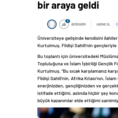
bir araya geldi
0
BEĞENDİM
ABONE OL
Üniversiteye gelişinde kendisini ilahil
Kurtulmuş, Fildişi Sahili’nin gençleriy
Bu toplantı için üniversitedeki Müslüma
Topluluğuna ve İslam İşbirliği Gençlik
Kurtulmuş, “Bu sıcak karşılamanız karşıs
Fildişi Sahili’nin, Afrika Kıtası’nın, İs
enerjinizden, gençliğinizden ve gerçe
istifade ettiğimi, aslında hiçbir şey k
büyük kazanımlar elde ettiğimi samimiy