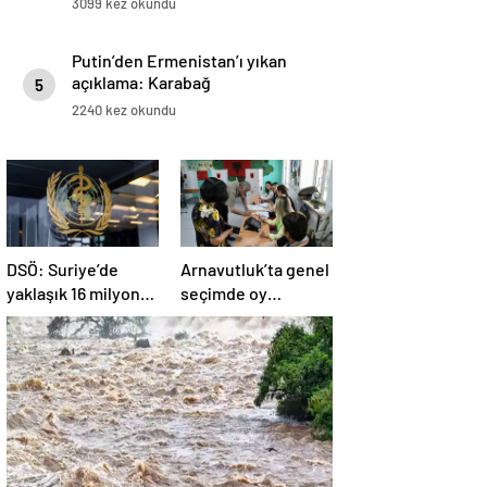
3099 kez okundu
Putin’den Ermenistan’ı yıkan
açıklama: Karabağ
5
Azerbaycan’ın ayrılmaz bir
2240 kez okundu
parçasıdır!
DSÖ: Suriye’de
Arnavutluk’ta genel
yaklaşık 16 milyon
seçimde oy
kişi sağlık
kullanma işlemi
desteğine ihtiyaç
başladı
duyuyor