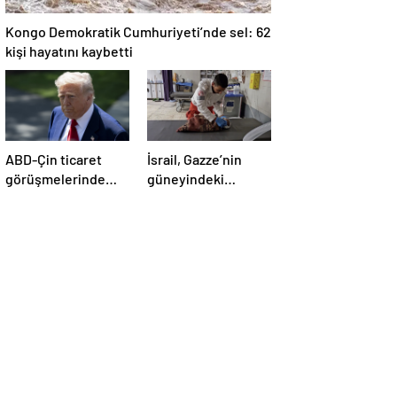
Kongo Demokratik Cumhuriyeti’nde sel: 62
kişi hayatını kaybetti
ABD-Çin ticaret
İsrail, Gazze’nin
görüşmelerinde
güneyindeki
büyük ilerleme
çadırlara saldırdı:
4’ü çocuk 8 Filistinli
hayatını kaybetti