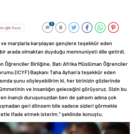
0
News
er ve marşlarla karşılayan gençlere teşekkür eden
le bir arada olmaktan duyduğu memnuniyeti dile getirdi.
n Öğrenciler Birliğine, Batı Afrika Müslüman Öğrenciler
 Forumu (ICYF) Başkanı Taha Ayhan’a teşekkür eden
ında şunu söyleyebilirim ki, her birinizin gözlerinde
lam ümmetinin ve insanlığın geleceğini görüyoruz. Sizin bu
kten inançlı duruşunuzdan ben de şahsım adına çok
onuşmadan geri dönsem bile sadece sizleri görmekle
etle ifade etmek isterim.” şeklinde konuştu.