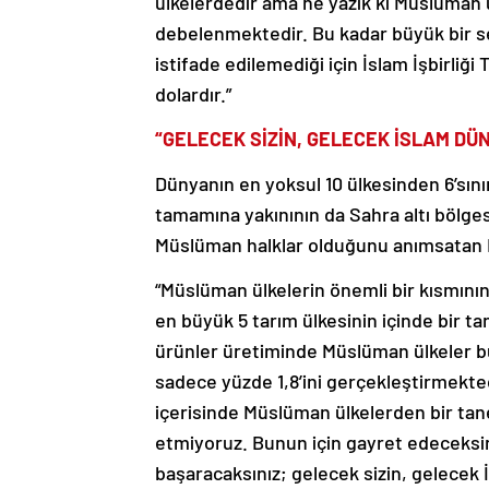
ülkelerdedir ama ne yazık ki Müslüman ü
debelenmektedir. Bu kadar büyük bir 
istifade edilemediği için İslam İşbirliği T
dolardır.”
“GELECEK SİZİN, GELECEK İSLAM DÜ
Dünyanın en yoksul 10 ülkesinden 6’sını
tamamına yakınının da Sahra altı bölge
Müslüman halklar olduğunu anımsatan K
“Müslüman ülkelerin önemli bir kısmını
en büyük 5 tarım ülkesinin içinde bir t
ürünler üretiminde Müslüman ülkeler b
sadece yüzde 1,8’ini gerçekleştirmekte
içerisinde Müslüman ülkelerden bir ta
etmiyoruz. Bunun için gayret edeceksini
başaracaksınız; gelecek sizin, gelecek 