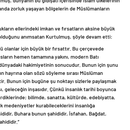
uş, dünyanın bu gidişatı içerisinde İslam ülkelerinin
landa zorluk yaşayan bölgelerin de Müslümanların
ların ellerindeki imkan ve fırsatların aksine büyük
de olduğunu anımsatan Kurtulmuş, şöyle devam etti:
 olanlar için büyük bir fırsattır. Bu çerçevede
osların hemen tamamına yakını, modern Batı
r dünyadaki hakimiyetinin sonucudur. Bunun için şunu
lığın hayrına olan sözü söyleme sırası Müslüman
ir. Bunun için bugüne şu noktayı sizlerle paylaşmak
ı, geleceğin inşasıdır. Çünkü insanlık tarihi boyunca
rdiklerinde; bilimde, sanatta, kültürde, edebiyatta,
ük medeniyetler kurabileceklerini insanlığa
idir, Buhara bunun şahididir, İsfahan, Bağdat,
hididir.”