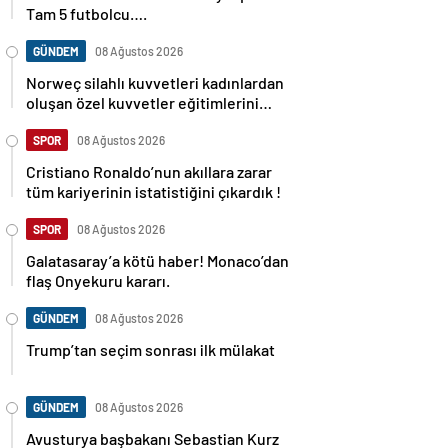
Tam 5 futbolcu….
GÜNDEM
08 Ağustos 2026
Norweç silahlı kuvvetleri kadınlardan
oluşan özel kuvvetler eğitimlerini
başlattı.
SPOR
08 Ağustos 2026
Cristiano Ronaldo’nun akıllara zarar
tüm kariyerinin istatistiğini çıkardık !
SPOR
08 Ağustos 2026
Galatasaray’a kötü haber! Monaco’dan
flaş Onyekuru kararı.
GÜNDEM
08 Ağustos 2026
Trump’tan seçim sonrası ilk mülakat
GÜNDEM
08 Ağustos 2026
Avusturya başbakanı Sebastian Kurz