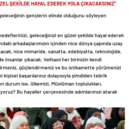
ÜZEL ŞEKİLDE HAYAL EDEREK YOLA ÇIKACAKSINIZ”
n geleceğinin gençlerin elinde olduğunu söyleyen
li hedeflerinizi, geleceğinizi en güzel şekilde hayal ederek
ondaki arkadaşlarımızın içinden nice dünya çapında uzay
çıkacak, nice mimaride, sanatta, edebiyatta, teknolojide,
 insanlar çıkacak. Velhasıl her birinizin kendi
endirmeniz, güçlendirmeniz ve bu istikamette yürümenizi
i kişisel başarılarınız dolayısıyla şimdiden tebrik
n durum ise, ülkemizi, Müslüman toplulukları,
yoruz? Bu hayaller çerçevesinde adımlarımızı atarak