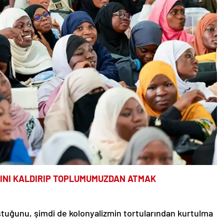
RINI KALDIRIP TOPLUMUMUZDAN ATMAK
uştuğunu, şimdi de kolonyalizmin tortularından kurtulma