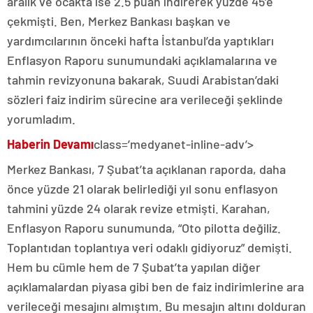
aralık ve ocakta ise 2.5 puan indirerek yüzde 45’e
çekmişti. Ben, Merkez Bankası başkan ve
yardımcılarının önceki hafta İstanbul’da yaptıkları
Enflasyon Raporu sunumundaki açıklamalarına ve
tahmin revizyonuna bakarak, Suudi Arabistan’daki
sözleri faiz indirim sürecine ara verileceği şeklinde
yorumladım.
Haberin Devamı
class=’medyanet-inline-adv’>
Merkez Bankası, 7 Şubat’ta açıklanan raporda, daha
önce yüzde 21 olarak belirlediği yıl sonu enflasyon
tahmini yüzde 24 olarak revize etmişti. Karahan,
Enflasyon Raporu sunumunda, “Oto pilotta değiliz.
Toplantıdan toplantıya veri odaklı gidiyoruz” demişti.
Hem bu cümle hem de 7 Şubat’ta yapılan diğer
açıklamalardan piyasa gibi ben de faiz indirimlerine ara
verileceği mesajını almıştım. Bu mesajın altını dolduran