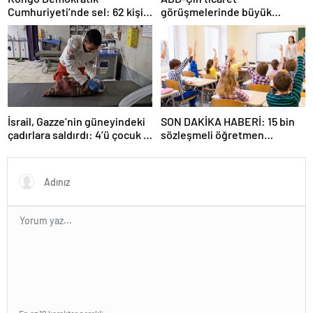
Cumhuriyeti’nde sel: 62 kişi
görüşmelerinde büyük
hayatını kaybetti
ilerleme
İsrail, Gazze’nin güneyindeki
SON DAKİKA HABERİ: 15 bin
çadırlara saldırdı: 4’ü çocuk 8
sözleşmeli öğretmen
Filistinli hayatını kaybetti
atamasında sözlü sınava hak
kazanan adaylar açıklandı