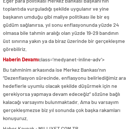
Eğer para politikası Merkez Bankası Başkanı’nın
toplantıda vurguladığı şekilde uygulanır ve yine
başkanın umduğu gibi maliye politikası ile bir eş
güdüm sağlanırsa, yıl sonu enflasyonunda yüzde 24
olmasa bile tahmin aralığı olan yüzde 19-29 bandının
üst sınırına yakın ya da biraz üzerinde bir gerçekleşme
görebiliriz.
Haberin Devamı
class=’medyanet-inline-adv’>
Bu tahminim arkasında ise Merkez Bankası’nın
“Dezenflasyon sürecinde, enflasyonu belirlediğimiz ara
hedeflerle uyumlu olacak şekilde düşürmek için ne
gerekiyorsa yapmaya devam edeceğiz” sözüne bağlı
kalacağı varsayımı bulunmaktadır. Ama bu varsayım
gerçekleşmezse biz yıl sonunda çok başka rakamları
konuşuruz.
Haber Kaynak : MILLIYET.COM.TR