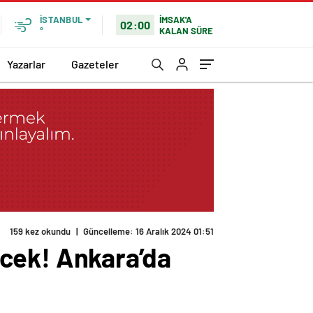
İMSAK'A
İSTANBUL
02:00
KALAN SÜRE
°
Yazarlar
Gazeteler
159 kez okundu
|
Güncelleme: 16 Aralık 2024 01:51
cek! Ankara’da