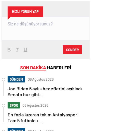
HIZLI YORUM YAP
GÖNDER
SON DAKİKA
HABERLERİ
GÜNDEM
06 Ağustos 2026
Joe Biden 6 aylık hedeflerini açıkladı.
Senato buz gibi…
SPOR
06 Ağustos 2026
En fazla kızaran takım Antalyaspor!
Tam 5 futbolcu….