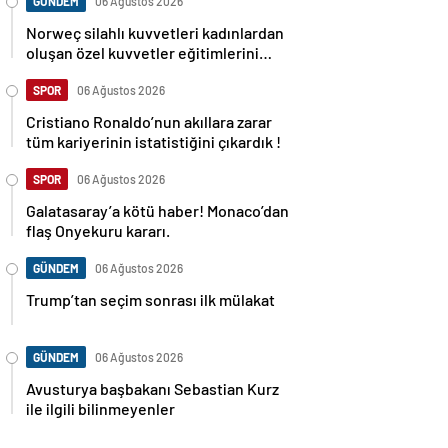
GÜNDEM
06 Ağustos 2026
Norweç silahlı kuvvetleri kadınlardan
oluşan özel kuvvetler eğitimlerini
başlattı.
SPOR
06 Ağustos 2026
Cristiano Ronaldo’nun akıllara zarar
tüm kariyerinin istatistiğini çıkardık !
SPOR
06 Ağustos 2026
Galatasaray’a kötü haber! Monaco’dan
flaş Onyekuru kararı.
GÜNDEM
06 Ağustos 2026
Trump’tan seçim sonrası ilk mülakat
GÜNDEM
06 Ağustos 2026
Avusturya başbakanı Sebastian Kurz
ile ilgili bilinmeyenler