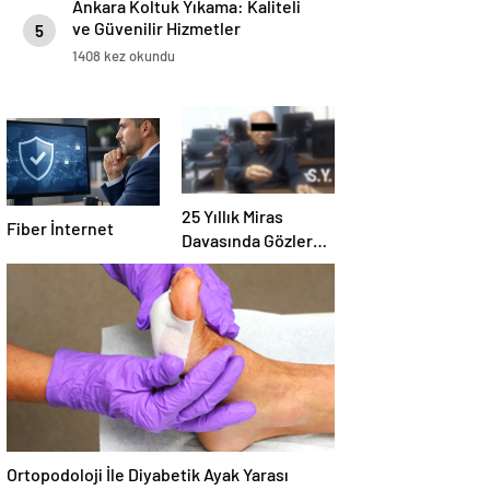
Ankara Koltuk Yıkama: Kaliteli
ve Güvenilir Hizmetler
5
1408 kez okundu
25 Yıllık Miras
Fiber İnternet
Davasında Gözler
Temmuz Ayındaki
Karar Duruşmasına
Çevrildi
Ortopodoloji İle Diyabetik Ayak Yarası