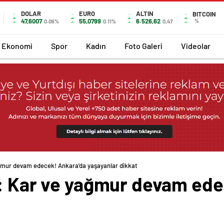
DOLAR
EURO
ALTIN
BITCOIN
47,6007
55,0799
6.526,62
%
0.06%
0.11%
0,47
Ekonomi
Spor
Kadın
Foto Galeri
Videolar
ağmur devam edecek! Ankara’da yaşayanlar dikkat
ı: Kar ve yağmur devam ede