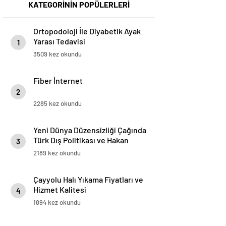
KATEGORİNİN POPÜLERLERİ
Ortopodoloji İle Diyabetik Ayak
Yarası Tedavisi
1
3509 kez okundu
Fiber İnternet
2
2285 kez okundu
Yeni Dünya Düzensizliği Çağında
Türk Dış Politikası ve Hakan
3
Fidan Faktörü
2189 kez okundu
Çayyolu Halı Yıkama Fiyatları ve
Hizmet Kalitesi
4
1894 kez okundu