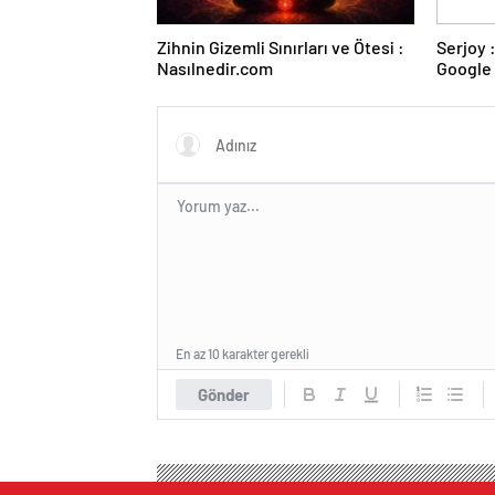
Zihnin Gizemli Sınırları ve Ötesi :
Serjoy : Dijital Medya Ajansı,
Nasılnedir.com
Google 
ve Web 
En az 10 karakter gerekli
Gönder