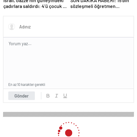
İsrail, Gazze’nin güneyindeki
SON DAKİKA HABERİ: 15 bin
çadırlara saldırdı: 4’ü çocuk 8
sözleşmeli öğretmen
Filistinli hayatını kaybetti
atamasında sözlü sınava hak
kazanan adaylar açıklandı
En az 10 karakter gerekli
Gönder