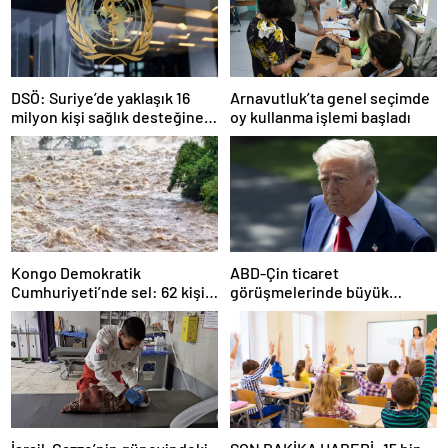
DSÖ: Suriye’de yaklaşık 16
Arnavutluk’ta genel seçimde
milyon kişi sağlık desteğine
oy kullanma işlemi başladı
ihtiyaç duyuyor
Kongo Demokratik
ABD-Çin ticaret
Cumhuriyeti’nde sel: 62 kişi
görüşmelerinde büyük
hayatını kaybetti
ilerleme