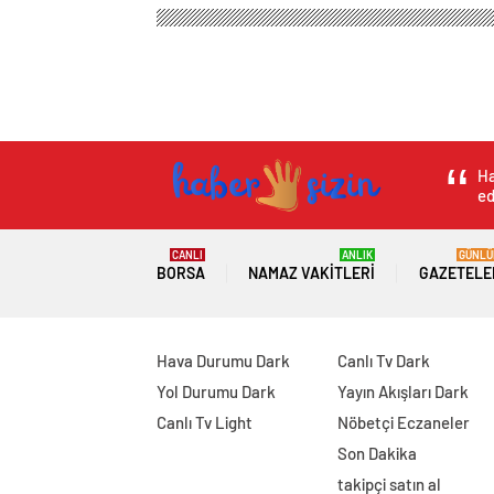
Ha
ed
CANLI
ANLIK
GÜNLÜ
BORSA
NAMAZ VAKITLERI
GAZETELE
Hava Durumu Dark
Canlı Tv Dark
Yol Durumu Dark
Yayın Akışları Dark
Canlı Tv Light
Nöbetçi Eczaneler
Son Dakika
takipçi satın al