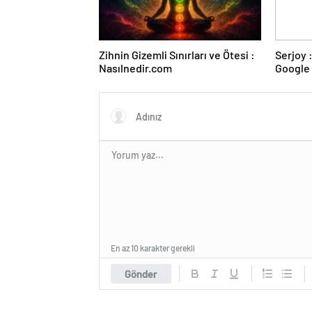
Zihnin Gizemli Sınırları ve Ötesi :
Serjoy : Dijital Medya Ajansı,
Nasılnedir.com
Google 
ve Web 
En az 10 karakter gerekli
Gönder