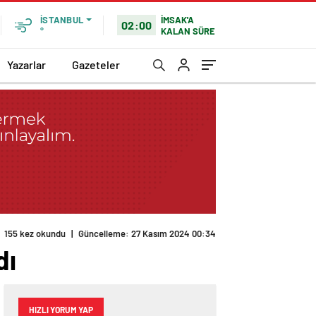
İMSAK'A
İSTANBUL
02:00
KALAN SÜRE
°
Yazarlar
Gazeteler
155 kez okundu
|
Güncelleme: 27 Kasım 2024 00:34
dı
HIZLI YORUM YAP