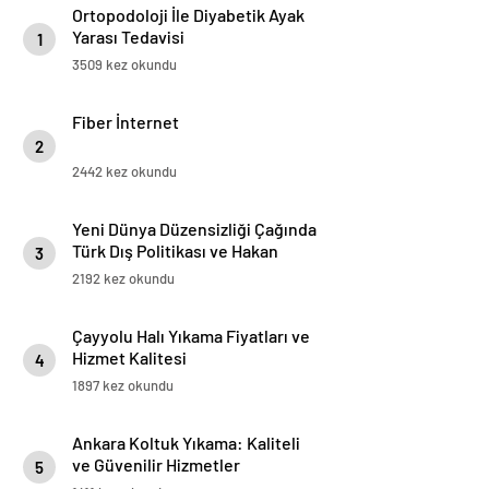
Ortopodoloji İle Diyabetik Ayak
Yarası Tedavisi
1
3509 kez okundu
Fiber İnternet
2
2442 kez okundu
Yeni Dünya Düzensizliği Çağında
Türk Dış Politikası ve Hakan
3
Fidan Faktörü
2192 kez okundu
Çayyolu Halı Yıkama Fiyatları ve
Hizmet Kalitesi
4
1897 kez okundu
Ankara Koltuk Yıkama: Kaliteli
ve Güvenilir Hizmetler
5