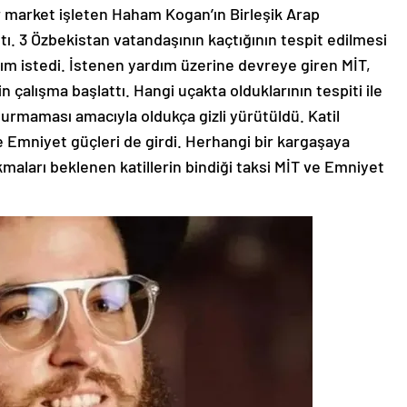
er market işleten Haham Kogan’ın Birleşik Arap
tı. 3 Özbekistan vatandaşının kaçtığının tespit edilmesi
m istedi. İstenen yardım üzerine devreye giren MİT,
n çalışma başlattı. Hangi uçakta olduklarının tespiti ile
urmaması amacıyla oldukça gizli yürütüldü. Katil
ye Emniyet güçleri de girdi. Herhangi bir kargaşaya
aları beklenen katillerin bindiği taksi MİT ve Emniyet