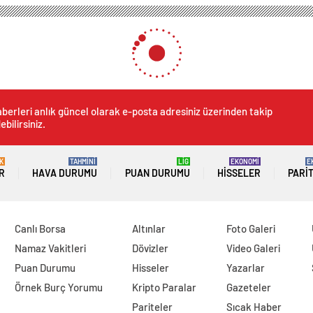
berleri anlık güncel olarak e-posta adresiniz üzerinden takip
ebilirsiniz.
K
TAHMİNİ
LİG
EKONOMİ
E
R
HAVA DURUMU
PUAN DURUMU
HISSELER
PARI
Canlı Borsa
Altınlar
Foto Galeri
Namaz Vakitleri
Dövizler
Video Galeri
Puan Durumu
Hisseler
Yazarlar
Örnek Burç Yorumu
Kripto Paralar
Gazeteler
Pariteler
Sıcak Haber