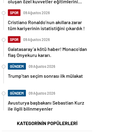
oluşan özel kuvvetler eğitimlerini
başlattı.
SPOR
09 Ağustos 2026
Cristiano Ronaldo’nun akıllara zarar
tüm kariyerinin istatistiğini çıkardık !
SPOR
09 Ağustos 2026
Galatasaray’a kötü haber! Monaco’dan
flaş Onyekuru kararı.
GÜNDEM
09 Ağustos 2026
Trump’tan seçim sonrası ilk mülakat
GÜNDEM
09 Ağustos 2026
Avusturya başbakanı Sebastian Kurz
ile ilgili bilinmeyenler
KATEGORİNİN POPÜLERLERİ