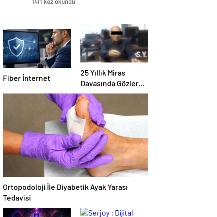
1411 kez okundu
25 Yıllık Miras
Fiber İnternet
Davasında Gözler
Temmuz Ayındaki
Karar Duruşmasına
Çevrildi
Ortopodoloji İle Diyabetik Ayak Yarası
Tedavisi