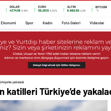
DOLAR
EURO
ALTIN
BITCOIN
47,7436
55,2510
6.660,55
%
0.18%
0.32%
2,59
Ekonomi
Spor
Kadın
Foto Galeri
Videolar
ürkiye’de yakaladı
 katilleri Türkiye’de yakala