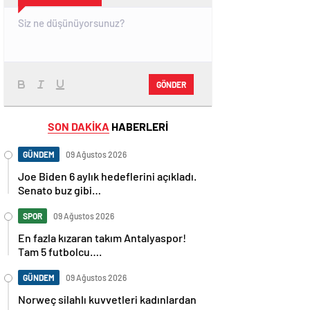
GÖNDER
SON DAKİKA
HABERLERİ
GÜNDEM
09 Ağustos 2026
Joe Biden 6 aylık hedeflerini açıkladı.
Senato buz gibi…
SPOR
09 Ağustos 2026
En fazla kızaran takım Antalyaspor!
Tam 5 futbolcu….
GÜNDEM
09 Ağustos 2026
Norweç silahlı kuvvetleri kadınlardan