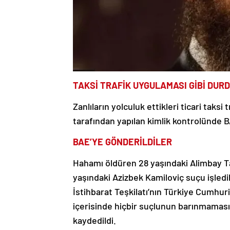
TAKSİ TRAFİK UYGULAMASI GİBİ DUR
Zanlıların yolculuk ettikleri ticari taksi
tarafından yapılan kimlik kontrolünde B
BAE’YE GÖNDERİLDİLER
Hahamı öldüren 28 yaşındaki Alimbay 
yaşındaki Azizbek Kamiloviç suçu işledikl
İstihbarat Teşkilatı’nın Türkiye Cumhur
içerisinde hiçbir suçlunun barınmamas
kaydedildi.