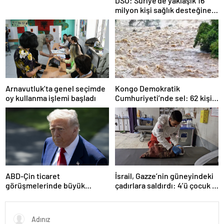
DSÖ: Suriye’de yaklaşık 16
milyon kişi sağlık desteğine
ihtiyaç duyuyor
Arnavutluk’ta genel seçimde
Kongo Demokratik
oy kullanma işlemi başladı
Cumhuriyeti’nde sel: 62 kişi
hayatını kaybetti
ABD-Çin ticaret
İsrail, Gazze’nin güneyindeki
görüşmelerinde büyük
çadırlara saldırdı: 4’ü çocuk 8
ilerleme
Filistinli hayatını kaybetti