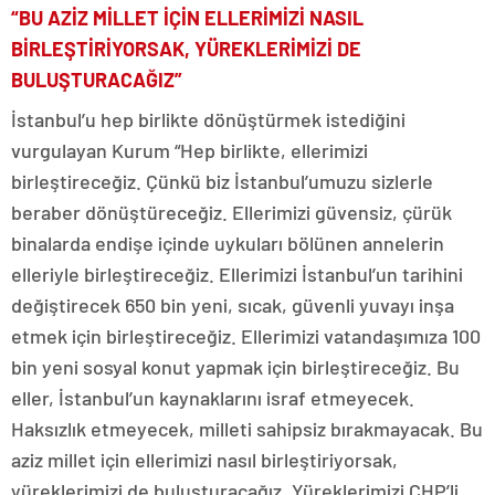
“BU AZİZ MİLLET İÇİN ELLERİMİZİ NASIL
BİRLEŞTİRİYORSAK, YÜREKLERİMİZİ DE
BULUŞTURACAĞIZ”
İstanbul’u hep birlikte dönüştürmek istediğini
vurgulayan Kurum “Hep birlikte, ellerimizi
birleştireceğiz. Çünkü biz İstanbul’umuzu sizlerle
beraber dönüştüreceğiz. Ellerimizi güvensiz, çürük
binalarda endişe içinde uykuları bölünen annelerin
elleriyle birleştireceğiz. Ellerimizi İstanbul’un tarihini
değiştirecek 650 bin yeni, sıcak, güvenli yuvayı inşa
etmek için birleştireceğiz. Ellerimizi vatandaşımıza 100
bin yeni sosyal konut yapmak için birleştireceğiz. Bu
eller, İstanbul’un kaynaklarını israf etmeyecek.
Haksızlık etmeyecek, milleti sahipsiz bırakmayacak. Bu
aziz millet için ellerimizi nasıl birleştiriyorsak,
yüreklerimizi de buluşturacağız. Yüreklerimizi CHP’li