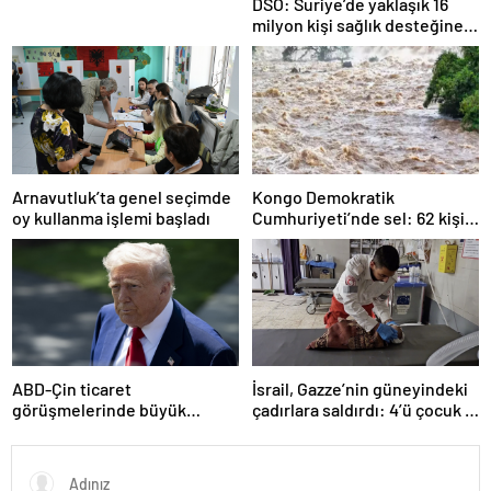
DSÖ: Suriye’de yaklaşık 16
milyon kişi sağlık desteğine
ihtiyaç duyuyor
Arnavutluk’ta genel seçimde
Kongo Demokratik
oy kullanma işlemi başladı
Cumhuriyeti’nde sel: 62 kişi
hayatını kaybetti
ABD-Çin ticaret
İsrail, Gazze’nin güneyindeki
görüşmelerinde büyük
çadırlara saldırdı: 4’ü çocuk 8
ilerleme
Filistinli hayatını kaybetti