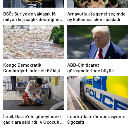
DSÖ: Suriye’de yaklaşık 16
Arnavutluk’ta genel seçimde
milyon kişi sağlık desteğine
oy kullanma işlemi başladı
ihtiyaç duyuyor
Kongo Demokratik
ABD-Çin ticaret
Cumhuriyeti’nde sel: 62 kişi
görüşmelerinde büyük
hayatını kaybetti
ilerleme
İsrail, Gazze’nin güneyindeki
Londra’da terör operasyonu:
çadırlara saldırdı: 4’ü çocuk 8
8 gözaltı
Filistinli hayatını kaybetti