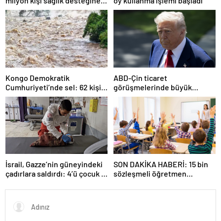
milyon kişi sağlık desteğine
oy kullanma işlemi başladı
ihtiyaç duyuyor
Kongo Demokratik
ABD-Çin ticaret
Cumhuriyeti’nde sel: 62 kişi
görüşmelerinde büyük
hayatını kaybetti
ilerleme
İsrail, Gazze’nin güneyindeki
SON DAKİKA HABERİ: 15 bin
çadırlara saldırdı: 4’ü çocuk 8
sözleşmeli öğretmen
Filistinli hayatını kaybetti
atamasında sözlü sınava hak
kazanan adaylar açıklandı