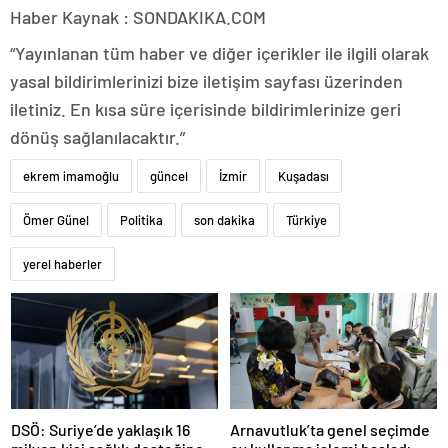
Haber Kaynak : SONDAKIKA.COM
“Yayınlanan tüm haber ve diğer içerikler ile ilgili olarak
yasal bildirimlerinizi bize iletişim sayfası üzerinden
iletiniz. En kısa süre içerisinde bildirimlerinize geri
dönüş sağlanılacaktır.”
ekrem imamoğlu
güncel
İzmir
Kuşadası
Ömer Günel
Politika
son dakika
Türkiye
yerel haberler
DSÖ: Suriye’de yaklaşık 16
Arnavutluk’ta genel seçimde