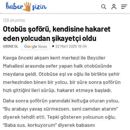
129 okunma
Otobüs şoförü, kendisine hakaret
eden yolcudan şikayetçi oldu
22 Mart 2025 19:04
ABONE OL
News
Kavga önceki akşam kent merkezi ile Beyciler
Mahallesi arasında sefer yapan halk otobüsünde
meydana geldi. Otobüse eşi ve oğlu ile birlikte şehir
merkezinden binen bir yolcu, bir süre sonra şoförün
hızlı gittiğini ileri sürüp, hakaret etmeye başladı.
Daha sonra şoförün yanındaki koltuğa oturan yolcu,
“Bu arabayı yavaş sürmezsen, seni camdan atarım”
diyerek tehdit etti. Tepki gösteren yolcunun oğlu,
“Baba sus, korkuyorum” diyerek babasını