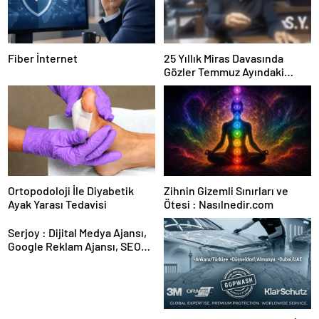
Fiber İnternet
25 Yıllık Miras Davasında
Gözler Temmuz Ayındaki
Karar Duruşmasına Çevrildi
Ortopodoloji İle Diyabetik
Zihnin Gizemli Sınırları ve
Ayak Yarası Tedavisi
Ötesi : Nasılnedir.com
Serjoy : Dijital Medya Ajansı,
Google Reklam Ajansı, SEO
Ajansı ve Web Tasarım Ajansı