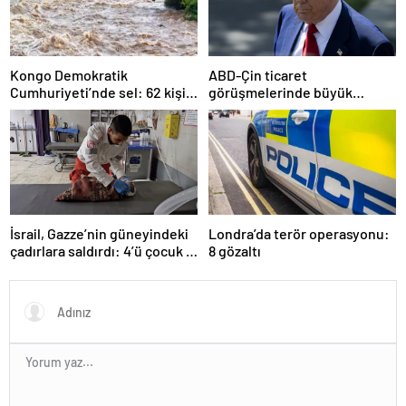
Kongo Demokratik
ABD-Çin ticaret
Cumhuriyeti’nde sel: 62 kişi
görüşmelerinde büyük
hayatını kaybetti
ilerleme
İsrail, Gazze’nin güneyindeki
Londra’da terör operasyonu:
çadırlara saldırdı: 4’ü çocuk 8
8 gözaltı
Filistinli hayatını kaybetti