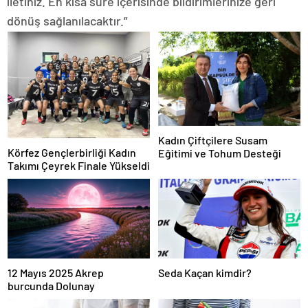
iletiniz. En kısa süre içerisinde bildirimlerinize geri
dönüş sağlanılacaktır.”
Kadın Çiftçilere Susam
Körfez Gençlerbirliği Kadın
Eğitimi ve Tohum Desteği
Takımı Çeyrek Finale Yükseldi
12 Mayıs 2025 Akrep
Seda Kaçan kimdir?
burcunda Dolunay