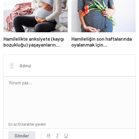
Hamilelikte anksiyete (kaygı
Hamileliğin son haftalarında
bozukluğu) yaşayanların
oyalanmak için…
gerçek ihtiyacı
En az 10 karakter gerekli
Gönder