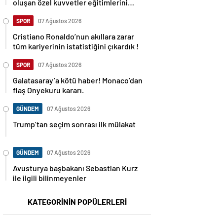
oluşan özel kuvvetler eğitimlerini
başlattı.
SPOR
07 Ağustos 2026
Cristiano Ronaldo’nun akıllara zarar
tüm kariyerinin istatistiğini çıkardık !
SPOR
07 Ağustos 2026
Galatasaray’a kötü haber! Monaco’dan
flaş Onyekuru kararı.
GÜNDEM
07 Ağustos 2026
Trump’tan seçim sonrası ilk mülakat
GÜNDEM
07 Ağustos 2026
Avusturya başbakanı Sebastian Kurz
ile ilgili bilinmeyenler
KATEGORİNİN POPÜLERLERİ