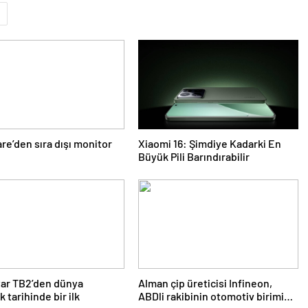
re’den sıra dışı monitor
Xiaomi 16: Şimdiye Kadarki En
Büyük Pili Barındırabilir
tar TB2’den dünya
Alman çip üreticisi Infineon,
k tarihinde bir ilk
ABDli rakibinin otomotiv birimini