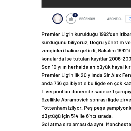
0
BEĞENDİM
ABONE OL
Premier Lig’in kurulduğu 1992’den itib
kurduğunu biliyoruz. Doğru yönetim ve do
zenginleri haline getirdi. Bakalım 1992’d
konularda ise tutulan kayıtlar 2006-20
Son 10 yılın herhalde en büyük hayal kı
Premier Lig’in ilk 20 yılında Sir Alex 
anda 736 galibiyetle bu ligde en çok kaza
Liverpool bu dönemde sadece 1 şampiyo
özellikle Abramovich sonrası ligde zirve 
Tottenham izliyor. Peş peşe şampiyonlu
düştüğü için 514 ile 6’ncı sırada.
Gol atma sıralaması da aynı. Manchester