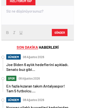
HIZLI YORUM YAP
GÖNDER
SON DAKİKA
HABERLERİ
GÜNDEM
08 Ağustos 2026
Joe Biden 6 aylık hedeflerini açıkladı.
Senato buz gibi…
SPOR
08 Ağustos 2026
En fazla kızaran takım Antalyaspor!
Tam 5 futbolcu….
GÜNDEM
08 Ağustos 2026
Norweç silahlı kuvvetleri kadınlardan