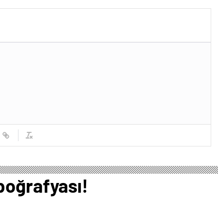
2,5 milyar dolara satın aldı
poğrafyası!