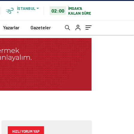
İMSAK'A
İSTANBUL
02:00
KALAN SÜRE
°
Yazarlar
Gazeteler
HIZLI YORUM YAP