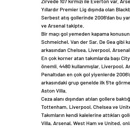
Zirvede 107 kırmızı ile Everton var. A
Yıllardır Premier Lig dışında olan Blackb
Serbest atış gollerinde 2006’dan bu yan
ve Arsenal takipte.
Bir maçı gol yemeden kapama konusunda U
Schmeichel, Van der Sar, De Gea gibi ka
arkasından Chelsea, Liverpool, Arsenal
En çok korner atan takımlarda başı City
önemli. 4480 kullanmışlar. Liverpool, 
Penaltıdan en çok gol yiyenlerde 2006’d
arkasındaki grup genelde ilk 5’te gör
Aston Villa.
Ceza alanı dışından atılan gollere bakt
Tottenham, Liverpool, Chelsea ve United 
Takımların kendi kalelerine attıkları g
Villa, Arsenal, West Ham ve United, onlar