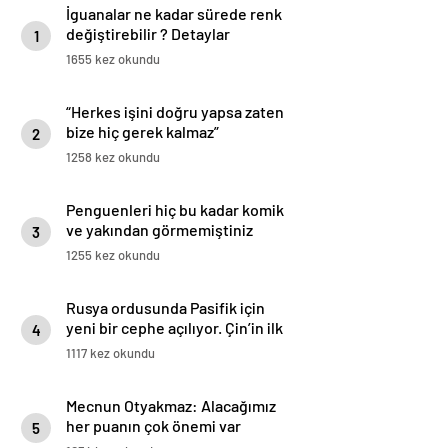
İguanalar ne kadar sürede renk
değiştirebilir ? Detaylar
1
burada…
1655 kez okundu
“Herkes işini doğru yapsa zaten
bize hiç gerek kalmaz”
2
1258 kez okundu
Penguenleri hiç bu kadar komik
ve yakından görmemiştiniz
3
1255 kez okundu
Rusya ordusunda Pasifik için
yeni bir cephe açılıyor. Çin’in ilk
4
tepkisi!
1117 kez okundu
Mecnun Otyakmaz: Alacağımız
her puanın çok önemi var
5