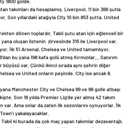
ty 1800 golde.
atan takımları da hesaplamış. Liverpool, 11 bin 366 şutla
yor. Son yıllardaki atağıyla City 10 bin 853 şutta. United
irekten dönen toplardır. Tabii şutu atan için eğlenceli bir
ana oluşan listenin zirvesinde 315 ile Liverpool var.
yor. İlk 5’i Arsenal, Chelsea ve United tamamlıyor.
6’dan bu yana 198 kafa golü atmış Kırmızılar… Sanırım
 bir büyüsü var. Çünkü ikinci sırada aynı şehrin diğer
helsea ve United onların peşinde. City ise ancak 8.
 yana Manchester City ve Chelsea 99 ve 98 golle atbaşı
kipte. Son 18 yılda Premier Lig’de yer almış 42 takım
 var. Ama onlar da zaten ilk sezonlarını oynuyorlar. İlk
 Town’ı yakalayacaklar.
r. Tabii ki burada da çok maç yapan takımlar dezavantajlı.