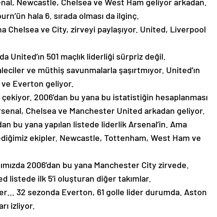
rsenal, Newcastle, Chelsea ve West Ham geliyor arkadan.
urn’ün hala 6. sırada olması da ilginç.
a Chelsea ve City, zirveyi paylaşıyor. United, Liverpool
nited’ın 501 maçlık liderliği sürpriz değil.
leciler ve müthiş savunmalarla şaşırtmıyor. United’ın
 ve Everton geliyor.
 çekiyor. 2006’dan bu yana bu istatistiğin hesaplanması
Arsenal, Chelsea ve Manchester United arkadan geliyor.
an bu yana yapılan listede liderlik Arsenal’in. Ama
mediğimiz ekipler. Newcastle, Tottenham, West Ham ve
ığımızda 2006’dan bu yana Manchester City zirvede.
listede ilk 5’i oluşturan diğer takımlar.
oller… 32 sezonda Everton, 61 golle lider durumda. Aston
ı izliyor.