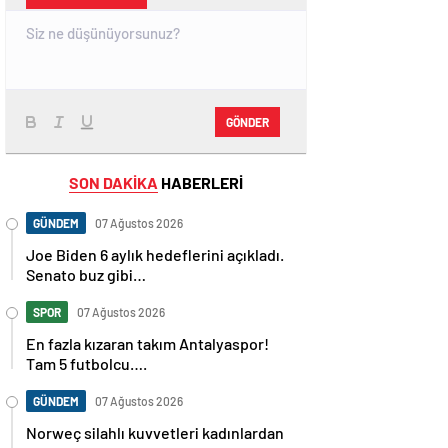
GÖNDER
SON DAKİKA
HABERLERİ
GÜNDEM
07 Ağustos 2026
Joe Biden 6 aylık hedeflerini açıkladı.
Senato buz gibi…
SPOR
07 Ağustos 2026
En fazla kızaran takım Antalyaspor!
Tam 5 futbolcu….
GÜNDEM
07 Ağustos 2026
Norweç silahlı kuvvetleri kadınlardan