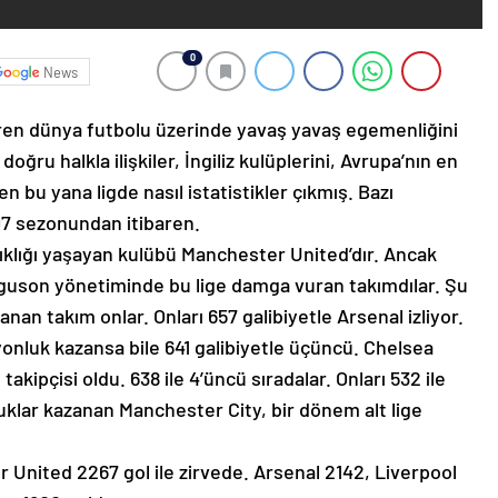
0
News
aren dünya futbolu üzerinde yavaş yavaş egemenliğini
ğru halkla ilişkiler, İngiliz kulüplerini, Avrupa’nın en
en bu yana ligde nasıl istatistikler çıkmış. Bazı
07 sezonundan itibaren.
rıklığı yaşayan kulübü Manchester United’dır. Ancak
Ferguson yönetiminde bu lige damga vuran takımdılar. Şu
nan takım onlar. Onları 657 galibiyetle Arsenal izliyor.
nluk kazansa bile 641 galibiyetle üçüncü. Chelsea
takipçisi oldu. 638 ile 4’üncü sıradalar. Onları 532 ile
klar kazanan Manchester City, bir dönem alt lige
 United 2267 gol ile zirvede. Arsenal 2142, Liverpool