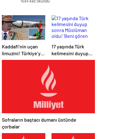
1034 kez okundu
Kaddafi’nin uçan
17 yaşında Türk
limuzini! Türkiye’ye
kelimesini duyup
de gelmiş, her
sonra Müslüman
yerine ‘9.9.99’
oldu! ‘Beni gören
yazısını yapıştırdı
Barbie zannediyor’
Sofraların baştacı dumanı üstünde
çorbalar