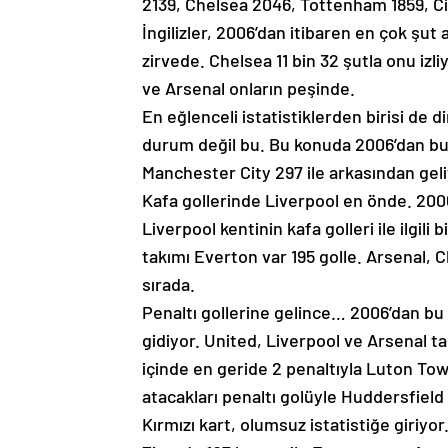
2139, Chelsea 2046, Tottenham 1859, Ci
İngilizler, 2006’dan itibaren en çok şut 
zirvede. Chelsea 11 bin 32 şutla onu izli
ve Arsenal onların peşinde.
En eğlenceli istatistiklerden birisi de d
durum değil bu. Bu konuda 2006’dan bu y
Manchester City 297 ile arkasından geli
Kafa gollerinde Liverpool en önde. 200
Liverpool kentinin kafa golleri ile ilgili
takımı Everton var 195 golle. Arsenal, C
sırada.
Penaltı gollerine gelince… 2006’dan bu
gidiyor. United, Liverpool ve Arsenal ta
içinde en geride 2 penaltıyla Luton Town
atacakları penaltı golüyle Huddersfield
Kırmızı kart, olumsuz istatistiğe giriyo