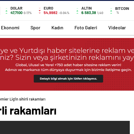
DOLAR
EURO
ALTIN
BITCOIN
47,7100
54,9982
6.583,38
%
0.17%
-0.04%
1,40
Ekonomi
Spor
Kadın
Foto Galeri
Videolar
mier Lig’in sihirli rakamları
rli rakamları