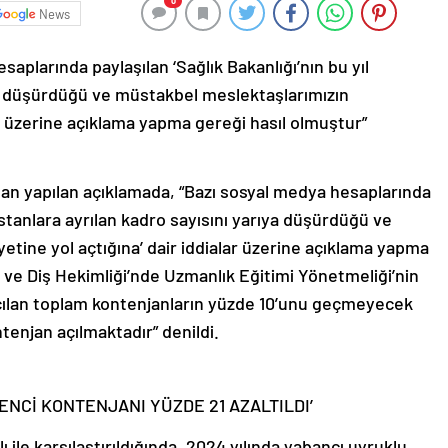
0
News
aplarında paylaşılan ‘Sağlık Bakanlığı’nın bu yıl
ıya düşürdüğü ve müstakbel meslektaşlarımızın
ar üzerine açıklama yapma gereği hasıl olmuştur”
an yapılan açıklamada, “Bazı sosyal medya hesaplarında
sistanlara ayrılan kadro sayısını yarıya düşürdüğü ve
tine yol açtığına’ dair iddialar üzerine açıklama yapma
a ve Diş Hekimliği’nde Uzmanlık Eğitimi Yönetmeliği’nin
açılan toplam kontenjanların yüzde 10’unu geçmeyecek
enjan açılmaktadır” denildi.
ENCİ KONTENJANI YÜZDE 21 AZALTILDI’
 ile karşılaştırıldığında, 2024 yılında yabancı uyruklu