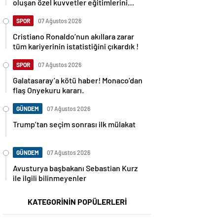
oluşan özel kuvvetler eğitimlerini
başlattı.
SPOR
07 Ağustos 2026
Cristiano Ronaldo’nun akıllara zarar
tüm kariyerinin istatistiğini çıkardık !
SPOR
07 Ağustos 2026
Galatasaray’a kötü haber! Monaco’dan
flaş Onyekuru kararı.
GÜNDEM
07 Ağustos 2026
Trump’tan seçim sonrası ilk mülakat
GÜNDEM
07 Ağustos 2026
Avusturya başbakanı Sebastian Kurz
ile ilgili bilinmeyenler
KATEGORİNİN POPÜLERLERİ