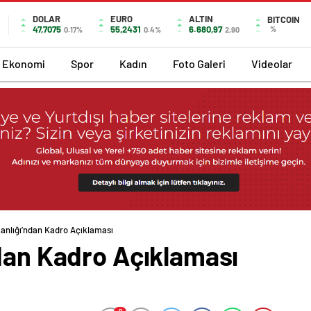
DOLAR
EURO
ALTIN
BITCOIN
47,7075
55,2431
6.680,97
%
0.17%
0.4%
2,90
Ekonomi
Spor
Kadın
Foto Galeri
Videolar
anlığı’ndan Kadro Açıklaması
ndan Kadro Açıklaması