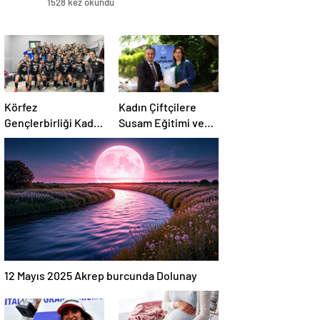
1528 kez okundu
Körfez
Kadın Çiftçilere
Gençlerbirliği Kadın
Susam Eğitimi ve
Takımı Çeyrek
Tohum Desteği
Finale Yükseldi
12 Mayıs 2025 Akrep burcunda Dolunay