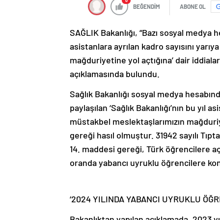
0
BEĞENDİM
ABONE OL
SAĞLIK Bakanlığı, “Bazı sosyal medya hes
asistanlara ayrılan kadro sayısını yar
mağduriyetine yol açtığına’ dair iddial
açıklamasında bulundu.
Sağlık Bakanlığı sosyal medya hesabınd
paylaşılan ‘Sağlık Bakanlığı’nın bu yıl a
müstakbel meslektaşlarımızın mağduriye
gereği hasıl olmuştur. 31942 sayılı Tıpt
14. maddesi gereği, Türk öğrencilere 
oranda yabancı uyruklu öğrencilere kont
‘2024 YILINDA YABANCI UYRUKLU ÖĞR
Bakanlıktan yapılan açıklamada, 2023 yılı