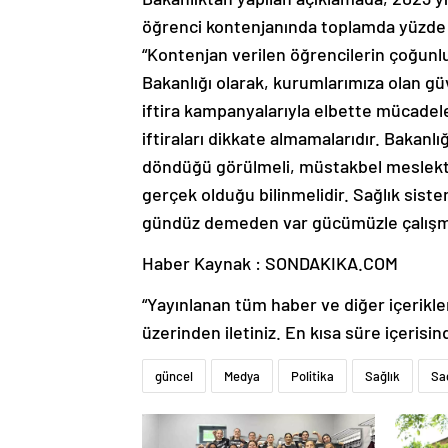
öğrenci kontenjanında toplamda yüzde 21
“Kontenjan verilen öğrencilerin çoğunl
Bakanlığı olarak, kurumlarımıza olan 
iftira kampanyalarıyla elbette mücade
iftiraları dikkate almamalarıdır. Bakanlı
döndüğü görülmeli, müstakbel meslektaşl
gerçek olduğu bilinmelidir. Sağlık sist
gündüz demeden var gücümüzle çalışmay
Haber Kaynak : SONDAKIKA.COM
“Yayınlanan tüm haber ve diğer içerikler i
üzerinden iletiniz. En kısa süre içerisin
güncel
Medya
Politika
Sağlık
Sağ