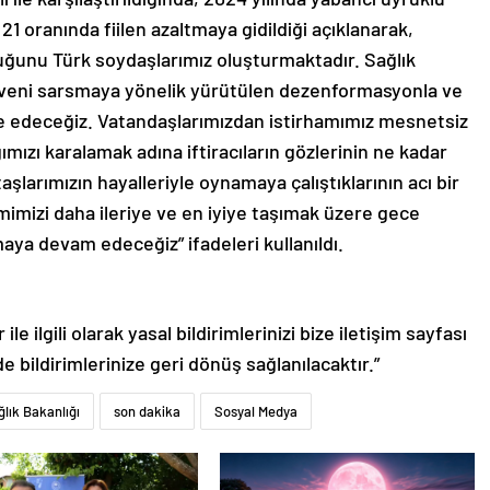
 oranında fiilen azaltmaya gidildiği açıklanarak,
uğunu Türk soydaşlarımız oluşturmaktadır. Sağlık
güveni sarsmaya yönelik yürütülen dezenformasyonla ve
le edeceğiz. Vatandaşlarımızdan istirhamımız mesnetsiz
ğımızı karalamak adına iftiracıların gözlerinin ne kadar
arımızın hayalleriyle oynamaya çalıştıklarının acı bir
emimizi daha ileriye ve en iyiye taşımak üzere gece
a devam edeceğiz” ifadeleri kullanıldı.
le ilgili olarak yasal bildirimlerinizi bize iletişim sayfası
de bildirimlerinize geri dönüş sağlanılacaktır.”
lık Bakanlığı
son dakika
Sosyal Medya