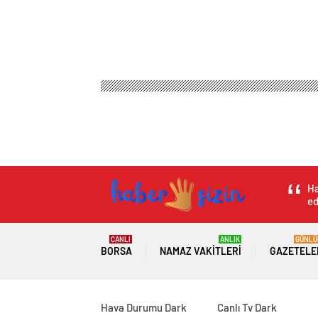
Ha
ed
CANLI
ANLIK
GÜNLÜ
BORSA
NAMAZ VAKITLERI
GAZETELE
Hava Durumu Dark
Canlı Tv Dark