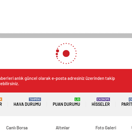
berleri anlık güncel olarak e-posta adresiniz üzerinden takip
ebilirsiniz.
K
TAHMİNİ
LİG
EKONOMİ
E
R
HAVA DURUMU
PUAN DURUMU
HISSELER
PARI
Canlı Borsa
Altınlar
Foto Galeri