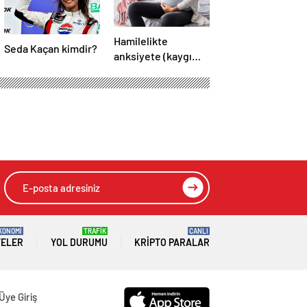
Hamilelikte
Seda Kaçan kimdir?
anksiyete (kaygı
bozukluğu)
yaşayanların gerçek
ihtiyacı
KONOMİ
TRAFİK
CANLI
TELER
YOL DURUMU
KRIPTO PARALAR
Üye Giriş