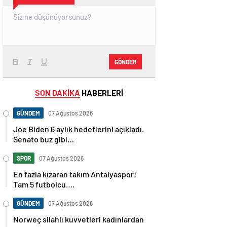
GÖNDER
SON DAKİKA
HABERLERİ
GÜNDEM
07 Ağustos 2026
Joe Biden 6 aylık hedeflerini açıkladı.
Senato buz gibi…
SPOR
07 Ağustos 2026
En fazla kızaran takım Antalyaspor!
Tam 5 futbolcu….
GÜNDEM
07 Ağustos 2026
Norweç silahlı kuvvetleri kadınlardan