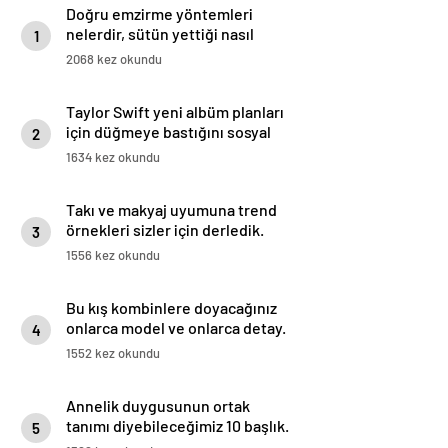
Doğru emzirme yöntemleri
nelerdir, sütün yettiği nasıl
1
anlaşılır?
2068 kez okundu
Taylor Swift yeni albüm planları
için düğmeye bastığını sosyal
2
medyadan duyurdu!
1634 kez okundu
Takı ve makyaj uyumuna trend
örnekleri sizler için derledik.
3
1556 kez okundu
Bu kış kombinlere doyacağınız
onlarca model ve onlarca detay.
4
1552 kez okundu
Annelik duygusunun ortak
tanımı diyebileceğimiz 10 başlık.
5