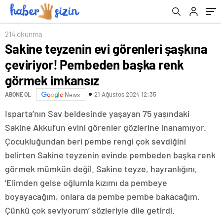
imkansız
214 okunma
Sakine teyzenin evi görenleri şaşkına
çeviriyor! Pembeden başka renk
görmek imkansız
21 Ağustos 2024 12:35
ABONE OL
News
Isparta’nın Sav beldesinde yaşayan 75 yaşındaki
Sakine Akkul’un evini görenler gözlerine inanamıyor.
Çocukluğundan beri pembe rengi çok sevdiğini
belirten Sakine teyzenin evinde pembeden başka renk
görmek mümkün değil. Sakine teyze, hayranlığını,
‘Elimden gelse oğlumla kızımı da pembeye
boyayacağım, onlara da pembe pembe bakacağım.
Çünkü çok seviyorum’ sözleriyle dile getirdi.