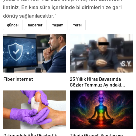
iletiniz. En kısa süre içerisinde bildirimlerinize geri
dönüş sağlanılacaktır.”
güncel
haberler
Yaşam
Yerel
Fiber İnternet
25 Yıllık Miras Davasında
Gözler Temmuz Ayındaki
Karar Duruşmasına Çevrildi
Ortopodoloji İle Diyabetik
Zihnin Gizemli Sınırları ve