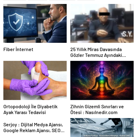
Fiber İnternet
25 Yıllık Miras Davasında
Gözler Temmuz Ayındaki
Karar Duruşmasına Çevrildi
Ortopodoloji İle Diyabetik
Zihnin Gizemli Sınırları ve
Ayak Yarası Tedavisi
Ötesi : Nasılnedir.com
Serjoy : Dijital Medya Ajansı,
Google Reklam Ajansı, SEO
Ajansı ve Web Tasarım Ajansı