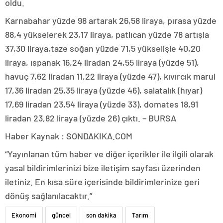
oldu.
Karnabahar yüzde 98 artarak 26,58 liraya, pırasa yüzde
88,4 yükselerek 23,17 liraya, patlıcan yüzde 78 artışla
37,30 liraya,taze soğan yüzde 71,5 yükselişle 40,20
liraya, ıspanak 16,24 liradan 24,55 liraya (yüzde 51),
havuç 7,62 liradan 11,22 liraya (yüzde 47), kıvırcık marul
17,36 liradan 25,35 liraya (yüzde 46), salatalık (hıyar)
17,69 liradan 23,54 liraya (yüzde 33), domates 18,91
liradan 23,82 liraya (yüzde 26) çıktı. – BURSA
Haber Kaynak : SONDAKIKA.COM
“Yayınlanan tüm haber ve diğer içerikler ile ilgili olarak
yasal bildirimlerinizi bize iletişim sayfası üzerinden
iletiniz. En kısa süre içerisinde bildirimlerinize geri
dönüş sağlanılacaktır.”
Ekonomi
güncel
son dakika
Tarım