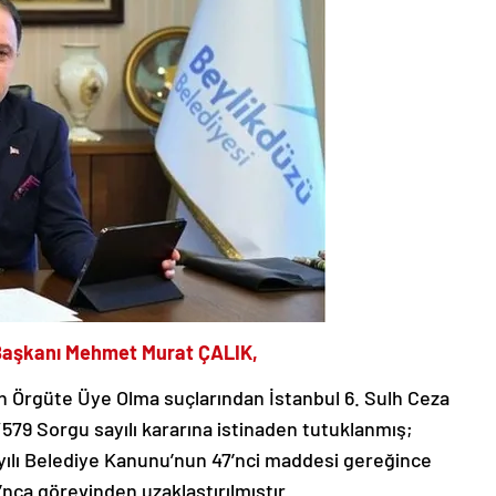
ye Başkanı Mehmet Murat ÇALIK,
n Örgüte Üye Olma suçlarından İstanbul 6. Sulh Ceza
/579 Sorgu sayılı kararına istinaden tutuklanmış;
ayılı Belediye Kanunu’nun 47’nci maddesi gereğince
ı’nca görevinden uzaklaştırılmıştır.