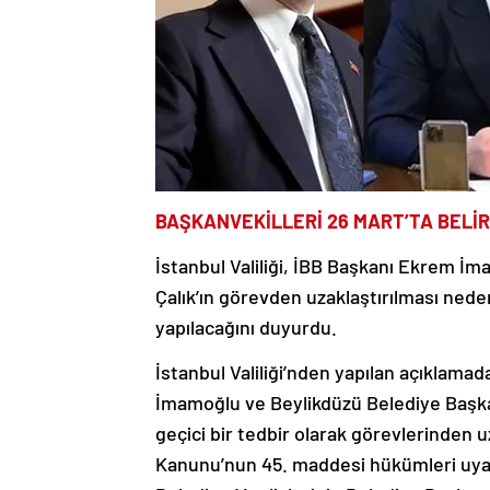
BAŞKANVEKİLLERİ 26 MART’TA BELİ
İstanbul Valiliği, İBB Başkanı Ekrem İ
Çalık’ın görevden uzaklaştırılması neden
yapılacağını duyurdu.
İstanbul Valiliği’nden yapılan açıklama
İmamoğlu ve Beylikdüzü Belediye Başkan
geçici bir tedbir olarak görevlerinden u
Kanunu’nun 45. maddesi hükümleri uyar