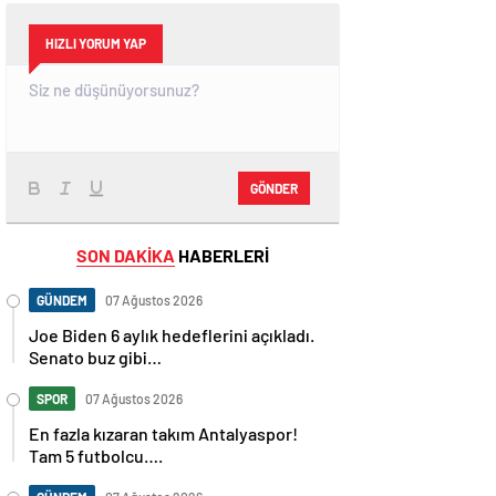
HIZLI YORUM YAP
GÖNDER
SON DAKİKA
HABERLERİ
GÜNDEM
07 Ağustos 2026
Joe Biden 6 aylık hedeflerini açıkladı.
Senato buz gibi…
SPOR
07 Ağustos 2026
En fazla kızaran takım Antalyaspor!
Tam 5 futbolcu….