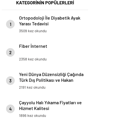
KATEGORİNİN POPÜLERLERİ
Ortopodoloji İle Diyabetik Ayak
Yarası Tedavisi
1
3509 kez okundu
Fiber İnternet
2
2358 kez okundu
Yeni Dünya Düzensizliği Çağında
Türk Dış Politikası ve Hakan
3
Fidan Faktörü
2191 kez okundu
Çayyolu Halı Yıkama Fiyatları ve
Hizmet Kalitesi
4
1896 kez okundu