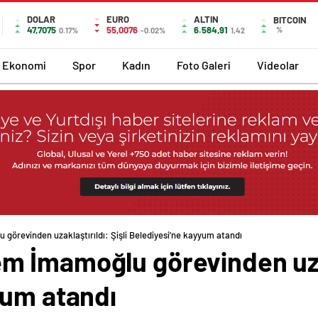
DOLAR
EURO
ALTIN
BITCOIN
47,7075
55,0076
6.584,91
%
0.17%
-0.02%
1,42
Ekonomi
Spor
Kadın
Foto Galeri
Videolar
örevinden uzaklaştırıldı: Şişli Belediyesi’ne kayyum atandı
 İmamoğlu görevinden uzakl
yum atandı