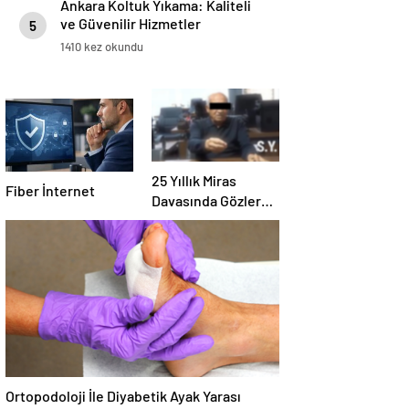
Ankara Koltuk Yıkama: Kaliteli
ve Güvenilir Hizmetler
5
1410 kez okundu
25 Yıllık Miras
Fiber İnternet
Davasında Gözler
Temmuz Ayındaki
Karar Duruşmasına
Çevrildi
Ortopodoloji İle Diyabetik Ayak Yarası