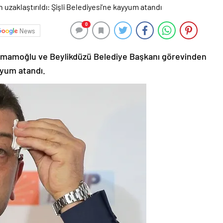
0
News
 İmamoğlu ve Beylikdüzü Belediye Başkanı görevinden
ayyum atandı.