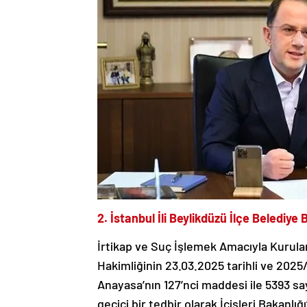
2. İstanbul İli Beylikdüzü İlçe Beledi
İrtikap ve Suç İşlemek Amacıyla Kurula
Hakimliğinin 23.03.2025 tarihli ve 2025
Anayasa’nın 127’nci maddesi ile 5393 s
geçici bir tedbir olarak İçişleri Bakanlığ