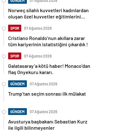
GÜNDEM
07 Ağustos 2026
Norweç silahlı kuvvetleri kadınlardan
oluşan özel kuvvetler eğitimlerini
başlattı.
SPOR
07 Ağustos 2026
Cristiano Ronaldo’nun akıllara zarar
tüm kariyerinin istatistiğini çıkardık !
SPOR
07 Ağustos 2026
Galatasaray’a kötü haber! Monaco’dan
flaş Onyekuru kararı.
GÜNDEM
07 Ağustos 2026
Trump’tan seçim sonrası ilk mülakat
GÜNDEM
07 Ağustos 2026
Avusturya başbakanı Sebastian Kurz
ile ilgili bilinmeyenler