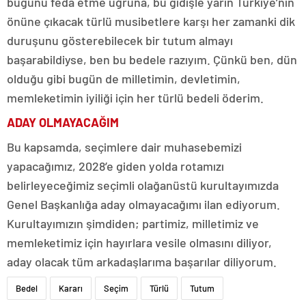
bugünü feda etme uğruna, bu gidişle yarın Türkiye’nin
önüne çıkacak türlü musibetlere karşı her zamanki dik
duruşunu gösterebilecek bir tutum almayı
başarabildiyse, ben bu bedele razıyım. Çünkü ben, dün
olduğu gibi bugün de milletimin, devletimin,
memleketimin iyiliği için her türlü bedeli öderim.
ADAY OLMAYACAĞIM
Bu kapsamda, seçimlere dair muhasebemizi
yapacağımız, 2028’e giden yolda rotamızı
belirleyeceğimiz seçimli olağanüstü kurultayımızda
Genel Başkanlığa aday olmayacağımı ilan ediyorum.
Kurultayımızın şimdiden; partimiz, milletimiz ve
memleketimiz için hayırlara vesile olmasını diliyor,
aday olacak tüm arkadaşlarıma başarılar diliyorum.
Bedel
Kararı
Seçim
Türlü
Tutum