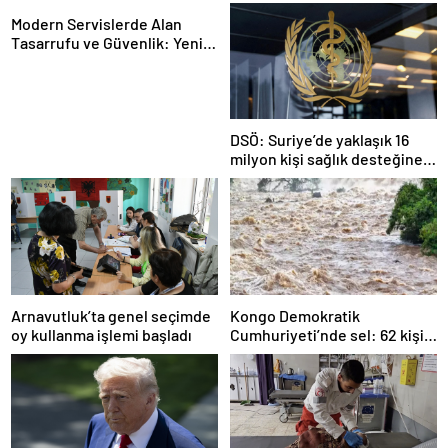
Modern Servislerde Alan
Tasarrufu ve Güvenlik: Yeni
Nesil Lift Çözümleri
DSÖ: Suriye’de yaklaşık 16
milyon kişi sağlık desteğine
ihtiyaç duyuyor
Arnavutluk’ta genel seçimde
Kongo Demokratik
oy kullanma işlemi başladı
Cumhuriyeti’nde sel: 62 kişi
hayatını kaybetti