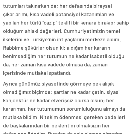
tutumları takınırken de; her defasında bireysel
çıkarlarımı, kısa vadeli potansiyel kazanımları ve
yapılan her türlü “cazip” teklifi bir kenara bırakıp; sahip
olduğum ahlaki değerleri, Cumhuriyetimizin temel
ilkelerini ve Türkiye’nin ihtiyaçlarını merkeze aldım.
Rabbime şükürler olsun ki; aldığım her kararın,
benimsediğim her tutumun ne kadar isabetli olduğu
da, her zaman kısa vadede olmasa da, zaman
içerisinde mutlaka ispatlandı.
Ayrıca günümüz siyasetinde görmeye pek alışık
olmadığımız biçimde; şartlar ne kadar çetin, siyasi
konjonktür ne kadar elverişsiz olursa olsun; her
kararımın, her tutumumun sorumluluğunu almayı da
mutlaka bildim. Nitekim ödenmesi gereken bedelleri
de başkalarından bir beklentim olmaksızın her
defasında ödedim. Bundan da asla pişman olmadım.