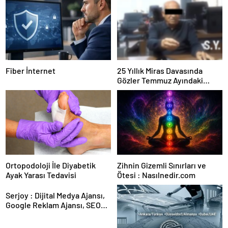
Fiber İnternet
25 Yıllık Miras Davasında
Gözler Temmuz Ayındaki
Karar Duruşmasına Çevrildi
Ortopodoloji İle Diyabetik
Zihnin Gizemli Sınırları ve
Ayak Yarası Tedavisi
Ötesi : Nasılnedir.com
Serjoy : Dijital Medya Ajansı,
Google Reklam Ajansı, SEO
Ajansı ve Web Tasarım Ajansı