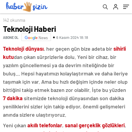
142 okunma
Teknoloji Haberi
6 Kasım 2024 18:18
ABONE OL
News
Teknoloji dünyası
, her geçen gün bize adeta bir
sihirli
kutu
dan çıkan sürprizlerle dolu. Yeni bir cihaz, bir
yazılım güncellemesi ya da devrim niteliğinde bir
buluş… Hepsi hayatımızı kolaylaştırmak ve daha ileriye
taşımak için var. Ama bu hızlı değişim içinde neler olup
bittiğini takip etmek bazen zor olabilir. İşte bu yüzden
7 dakika
sitemizde teknoloji dünyasından son dakika
yeniliklerini sizler için takip ediyor, önemli gelişmeleri
anında sizlere ulaştırıyoruz.
Yeni çıkan
akıllı telefonlar
,
sanal gerçeklik gözlükleri
,