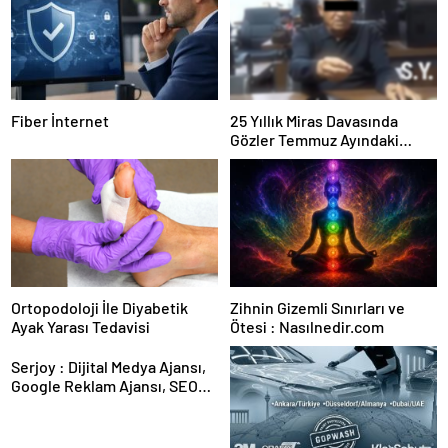
Fiber İnternet
25 Yıllık Miras Davasında
Gözler Temmuz Ayındaki
Karar Duruşmasına Çevrildi
Ortopodoloji İle Diyabetik
Zihnin Gizemli Sınırları ve
Ayak Yarası Tedavisi
Ötesi : Nasılnedir.com
Serjoy : Dijital Medya Ajansı,
Google Reklam Ajansı, SEO
Ajansı ve Web Tasarım Ajansı