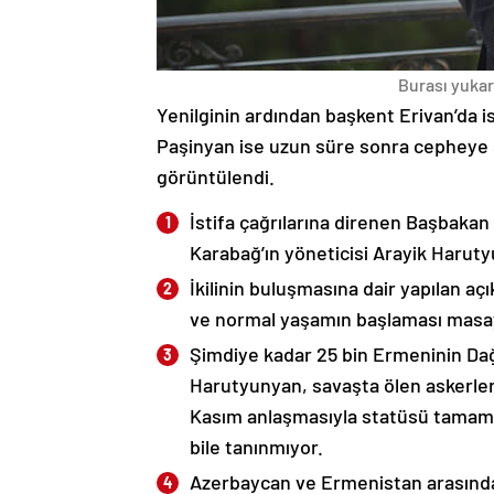
Burası yukarı
Yenilginin ardından başkent Erivan’da i
Paşinyan ise uzun süre sonra cepheye s
görüntülendi.
İstifa çağrılarına direnen Başbakan
Karabağ’ın yöneticisi Arayik Haruty
İkilinin buluşmasına dair yapılan a
ve normal yaşamın başlaması masaya
Şimdiye kadar 25 bin Ermeninin Dağ
Harutyunyan, savaşta ölen askerleri
Kasım anlaşmasıyla statüsü tamame
bile tanınmıyor.
Azerbaycan ve Ermenistan arasında