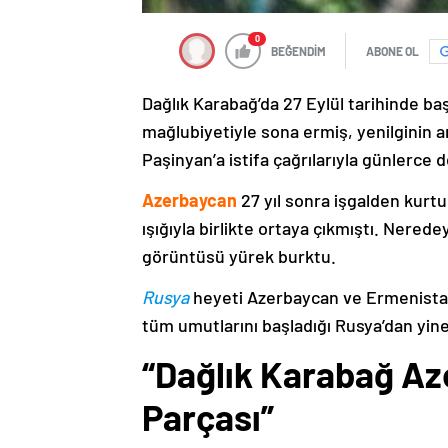
0
BEĞENDİM
ABONE OL
Dağlık Karabağ’da 27 Eylül tarihinde ba
mağlubiyetiyle sona ermiş, yenilginin 
Paşinyan’a istifa çağrılarıyla günlerce 
Azerbaycan
27 yıl sonra işgalden kurtu
ışığıyla birlikte ortaya çıkmıştı. Nere
görüntüsü yürek burktu.
Rusya
heyeti Azerbaycan ve Ermenistan
tüm umutlarını başladığı Rusya’dan yine
“Dağlık Karabağ Az
Parçası”