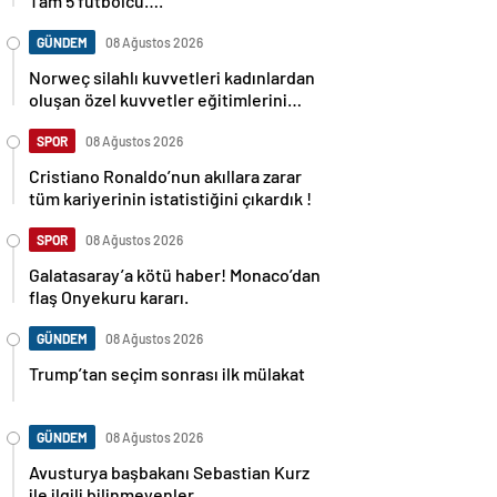
Tam 5 futbolcu….
GÜNDEM
08 Ağustos 2026
Norweç silahlı kuvvetleri kadınlardan
oluşan özel kuvvetler eğitimlerini
başlattı.
SPOR
08 Ağustos 2026
Cristiano Ronaldo’nun akıllara zarar
tüm kariyerinin istatistiğini çıkardık !
SPOR
08 Ağustos 2026
Galatasaray’a kötü haber! Monaco’dan
flaş Onyekuru kararı.
GÜNDEM
08 Ağustos 2026
Trump’tan seçim sonrası ilk mülakat
GÜNDEM
08 Ağustos 2026
Avusturya başbakanı Sebastian Kurz
ile ilgili bilinmeyenler