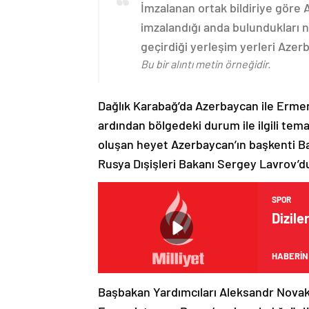
İmzalanan ortak bildiriye göre
imzalandığı anda bulundukları n
geçirdiği yerleşim yerleri Aze
Bu bir alıntı metin örneğidir.
Dağlık Karabağ’da Azerbaycan ile Erme
ardından bölgedeki durum ile ilgili t
oluşan heyet Azerbaycan’ın başkenti B
Rusya Dışişleri Bakanı Sergey Lavrov’d
SPOR
Dizile
HABERİN
Başbakan Yardımcıları Aleksandr Nova