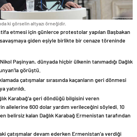
da ki görselin altyazı örneğidir.
stifa etmesi için günlerce protestolar yapılan Başbakan
avaşmaya giden eşiyle birlikte bir cenaze töreninde
 Nikol Paşinyan, dünyada hiçbir ülkenin tanımadığı Dağlık
unyan’la görüştü.
çıklamada çatışmalar sırasında kaçanların geri dönmesi
 yatırıldı.
lık Karabağ’a geri döndüğü bilgisini veren
n ailelerine 600 dolar yardım verileceğini söyledi. 10
n belirsiz kalan Dağlık Karabağ Ermenistan tarafından
ki çatışmalar devam ederken Ermenistan’a verdiği