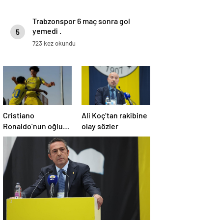
Trabzonspor 6 maç sonra gol
yemedi .
5
723 kez okundu
Cristiano
Ali Koç’tan rakibine
Ronaldo’nun oğluna
olay sözler
milla davet