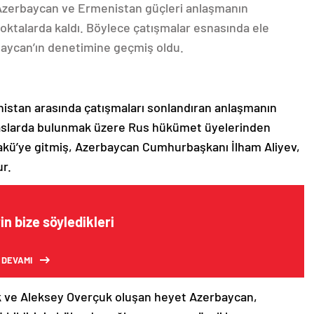
 Azerbaycan ve Ermenistan güçleri anlaşmanın
oktalarda kaldı. Böylece çatışmalar esnasında ele
rbaycan’ın denetimine geçmiş oldu.
nistan arasında çatışmaları sonlandıran anlaşmanın
emaslarda bulunmak üzere Rus hükümet üyelerinden
akü’ye gitmiş, Azerbaycan Cumhurbaşkanı İlham Aliyev,
ur.
rin bize söyledikleri
 DEVAMI
k ve Aleksey Overçuk oluşan heyet Azerbaycan,