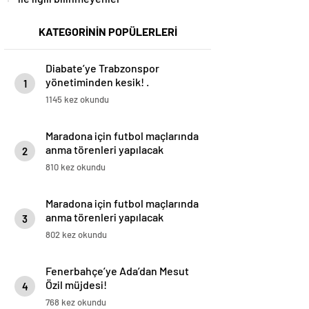
KATEGORİNİN POPÜLERLERİ
Diabate’ye Trabzonspor
yönetiminden kesik! .
1
1145 kez okundu
Maradona için futbol maçlarında
anma törenleri yapılacak
2
810 kez okundu
Maradona için futbol maçlarında
anma törenleri yapılacak
3
802 kez okundu
Fenerbahçe’ye Ada’dan Mesut
Özil müjdesi!
4
768 kez okundu