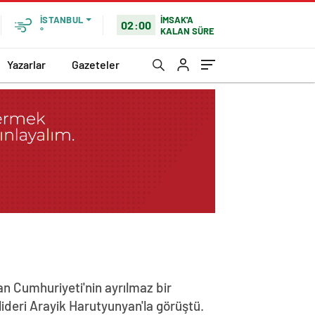
İMSAK'A
İSTANBUL
02:00
KALAN SÜRE
°
Yazarlar
Gazeteler
n Cumhuriyeti'nin ayrılmaz bir
lideri Arayik Harutyunyan'la görüştü.