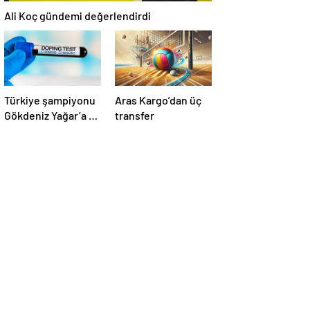
Ali Koç gündemi değerlendirdi
Türkiye şampiyonu
Aras Kargo’dan üç
Gökdeniz Yağar’a 3
transfer
yıl men cezası