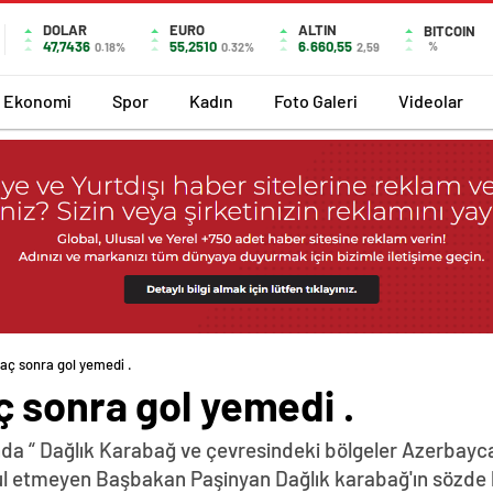
DOLAR
EURO
ALTIN
BITCOIN
47,7436
55,2510
6.660,55
%
0.18%
0.32%
2,59
Ekonomi
Spor
Kadın
Foto Galeri
Videolar
aç sonra gol yemedi .
 sonra gol yemedi .
da “ Dağlık Karabağ ve çevresindeki bölgeler Azerbayca
abul etmeyen Başbakan Paşinyan Dağlık karabağ'ın sözde 