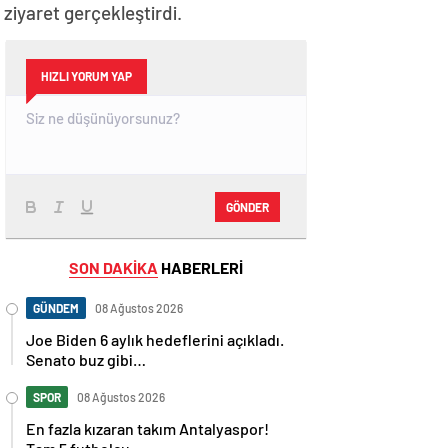
iyaret gerçekleştirdi.
HIZLI YORUM YAP
GÖNDER
SON DAKİKA
HABERLERİ
GÜNDEM
08 Ağustos 2026
Joe Biden 6 aylık hedeflerini açıkladı.
Senato buz gibi…
SPOR
08 Ağustos 2026
En fazla kızaran takım Antalyaspor!