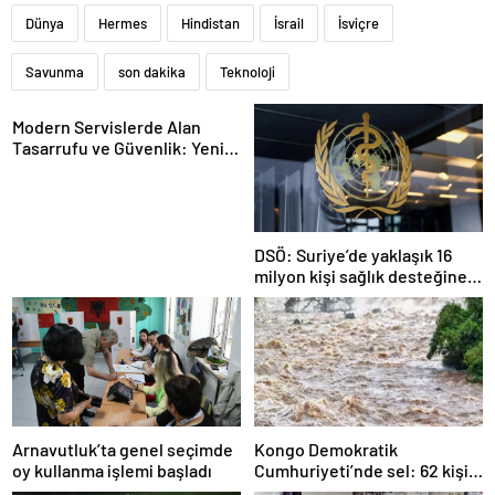
Dünya
Hermes
Hindistan
İsrail
İsviçre
Savunma
son dakika
Teknoloji
Modern Servislerde Alan
Tasarrufu ve Güvenlik: Yeni
Nesil Lift Çözümleri
DSÖ: Suriye’de yaklaşık 16
milyon kişi sağlık desteğine
ihtiyaç duyuyor
Arnavutluk’ta genel seçimde
Kongo Demokratik
oy kullanma işlemi başladı
Cumhuriyeti’nde sel: 62 kişi
hayatını kaybetti