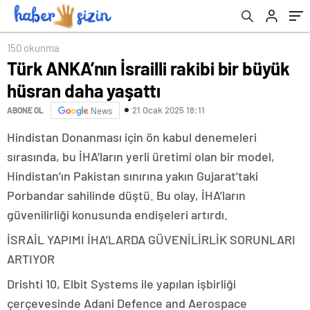
150 okunma
Türk ANKA’nın İsrailli rakibi bir büyük
hüsran daha yaşattı
21 Ocak 2025 18:11
ABONE OL
News
Hindistan Donanması için ön kabul denemeleri
sırasında, bu İHA’ların yerli üretimi olan bir model,
Hindistan’ın Pakistan sınırına yakın Gujarat’taki
Porbandar sahilinde düştü. Bu olay, İHA’ların
güvenilirliği konusunda endişeleri artırdı.
İSRAİL YAPIMI İHA’LARDA GÜVENİLİRLİK SORUNLARI
ARTIYOR
Drishti 10, Elbit Systems ile yapılan işbirliği
çerçevesinde Adani Defence and Aerospace