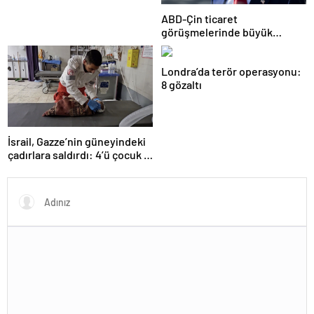
ABD-Çin ticaret
görüşmelerinde büyük
ilerleme
Londra’da terör operasyonu:
8 gözaltı
İsrail, Gazze’nin güneyindeki
çadırlara saldırdı: 4’ü çocuk 8
Filistinli hayatını kaybetti