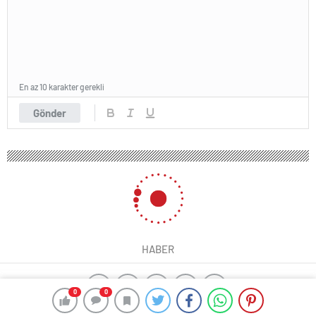
En az 10 karakter gerekli
Gönder
HABER
0
0
yangın algılama sistemleri