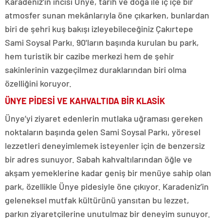
Karadeniz'in incisi Ünye, tarih ve doğa ile iç içe bir
atmosfer sunan mekânlarıyla öne çıkarken, bunlardan
biri de şehri kuş bakışı izleyebileceğiniz Çakırtepe
Sami Soysal Parkı. 90'ların başında kurulan bu park,
hem turistik bir cazibe merkezi hem de şehir
sakinlerinin vazgeçilmez duraklarından biri olma
özelliğini koruyor.
ÜNYE PİDESİ VE KAHVALTIDA BİR KLASİK
Ünye’yi ziyaret edenlerin mutlaka uğraması gereken
noktaların başında gelen Sami Soysal Parkı, yöresel
lezzetleri deneyimlemek isteyenler için de benzersiz
bir adres sunuyor. Sabah kahvaltılarından öğle ve
akşam yemeklerine kadar geniş bir menüye sahip olan
park, özellikle Ünye pidesiyle öne çıkıyor. Karadeniz’in
geleneksel mutfak kültürünü yansıtan bu lezzet,
parkın ziyaretçilerine unutulmaz bir deneyim sunuyor.