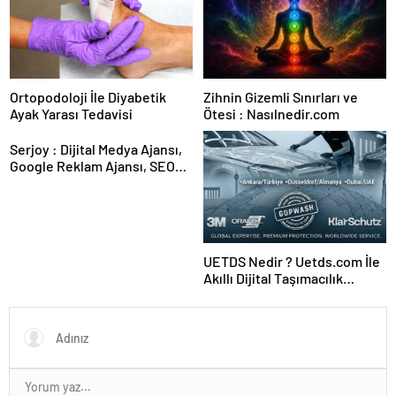
Ortopodoloji İle Diyabetik
Zihnin Gizemli Sınırları ve
Ayak Yarası Tedavisi
Ötesi : Nasılnedir.com
Serjoy : Dijital Medya Ajansı,
Google Reklam Ajansı, SEO
Ajansı ve Web Tasarım Ajansı
UETDS Nedir ? Uetds.com İle
Akıllı Dijital Taşımacılık
Yazılımı