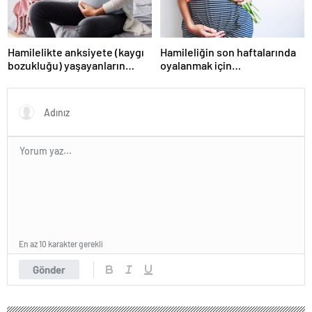
Hamilelikte anksiyete (kaygı
Hamileliğin son haftalarında
bozukluğu) yaşayanların
oyalanmak için…
gerçek ihtiyacı
En az 10 karakter gerekli
Gönder