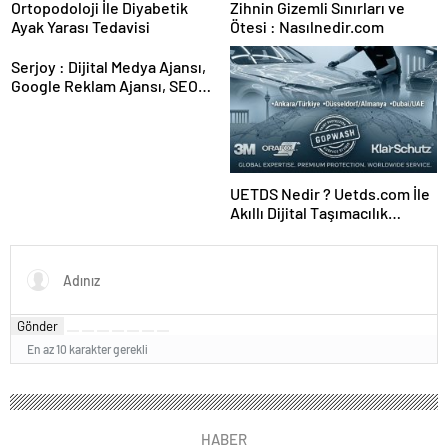
Ortopodoloji İle Diyabetik
Zihnin Gizemli Sınırları ve
Ayak Yarası Tedavisi
Ötesi : Nasılnedir.com
Serjoy : Dijital Medya Ajansı,
Google Reklam Ajansı, SEO
Ajansı ve Web Tasarım Ajansı
UETDS Nedir ? Uetds.com İle
Akıllı Dijital Taşımacılık
Yazılımı
Gönder
En az 10 karakter gerekli
HABER