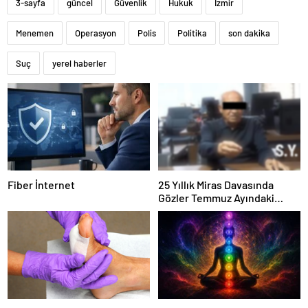
3-sayfa
güncel
Güvenlik
Hukuk
İzmir
Menemen
Operasyon
Polis
Politika
son dakika
Suç
yerel haberler
Fiber İnternet
25 Yıllık Miras Davasında
Gözler Temmuz Ayındaki
Karar Duruşmasına Çevrildi