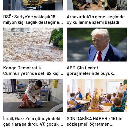
DSÖ: Suriye’de yaklaşık 16
Arnavutluk’ta genel seçimde
milyon kişi sağlık desteğine
oy kullanma işlemi başladı
ihtiyaç duyuyor
Kongo Demokratik
ABD-Çin ticaret
Cumhuriyeti’nde sel: 62 kişi
görüşmelerinde büyük
hayatını kaybetti
ilerleme
İsrail, Gazze’nin güneyindeki
SON DAKİKA HABERİ: 15 bin
çadırlara saldırdı: 4’ü çocuk 8
sözleşmeli öğretmen
Filistinli hayatını kaybetti
atamasında sözlü sınava hak