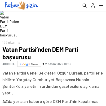
166 okunma
Vatan Partisi’nden DEM Parti
başvurusu
2 Kasım 2024 19:34
ABONE OL
News
Vatan Partisi Genel Sekreteri Özgür Bursalı, partililerle
birlikte Yargıtay Cumhuriyet Başsavcısı Muhsin
Şentürk’ü ziyaretinin ardından gazetecilere açıklama
yaptı.
AA’da yer alan habere göre DEM Parti’nin kapatılması