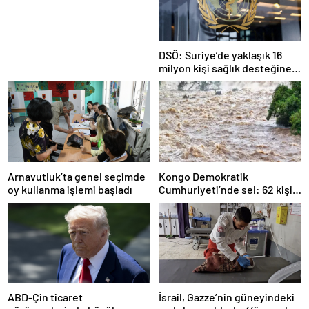
Nesil Lift Çözümleri
DSÖ: Suriye’de yaklaşık 16
milyon kişi sağlık desteğine
ihtiyaç duyuyor
Arnavutluk’ta genel seçimde
Kongo Demokratik
oy kullanma işlemi başladı
Cumhuriyeti’nde sel: 62 kişi
hayatını kaybetti
ABD-Çin ticaret
İsrail, Gazze’nin güneyindeki