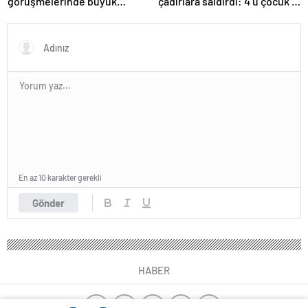
görüşmelerinde büyük
çadırlara saldırdı: 4’ü çocuk 8
ilerleme
Filistinli hayatını kaybetti
En az 10 karakter gerekli
Gönder
HABER