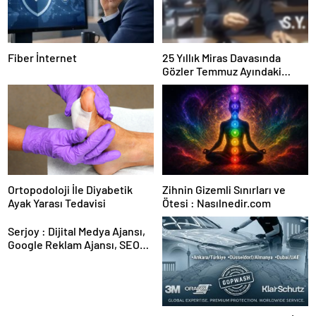
Fiber İnternet
25 Yıllık Miras Davasında
Gözler Temmuz Ayındaki
Karar Duruşmasına Çevrildi
Ortopodoloji İle Diyabetik
Zihnin Gizemli Sınırları ve
Ayak Yarası Tedavisi
Ötesi : Nasılnedir.com
Serjoy : Dijital Medya Ajansı,
Google Reklam Ajansı, SEO
Ajansı ve Web Tasarım Ajansı