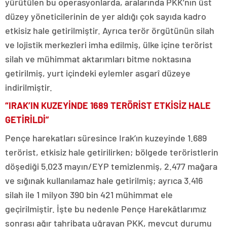
yürütülen bu operasyonlarda, aralarında PKK’nın üst
düzey yöneticilerinin de yer aldığı çok sayıda kadro
etkisiz hale getirilmiştir. Ayrıca terör örgütünün silah
ve lojistik merkezleri imha edilmiş, ülke içine terörist
silah ve mühimmat aktarımları bitme noktasına
getirilmiş, yurt içindeki eylemler asgarî düzeye
indirilmiştir.
“IRAK’IN KUZEYİNDE 1689 TERÖRİST ETKİSİZ HALE
GETİRİLDİ”
Pençe harekatları süresince Irak’ın kuzeyinde 1.689
terörist, etkisiz hale getirilirken; bölgede teröristlerin
döşediği 5.023 mayın/EYP temizlenmiş, 2.477 mağara
ve sığınak kullanılamaz hale getirilmiş; ayrıca 3.416
silah ile 1 milyon 390 bin 421 mühimmat ele
geçirilmiştir. İşte bu nedenle Pençe Harekâtlarımız
sonrası ağır tahribata uğrayan PKK, mevcut durumu