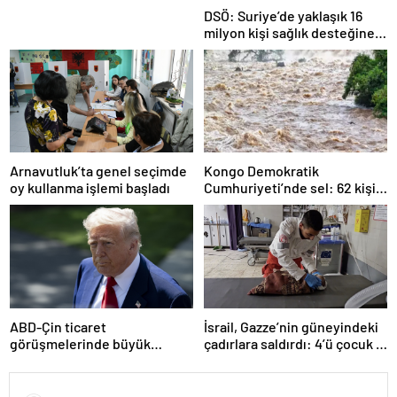
DSÖ: Suriye’de yaklaşık 16
milyon kişi sağlık desteğine
ihtiyaç duyuyor
Arnavutluk’ta genel seçimde
Kongo Demokratik
oy kullanma işlemi başladı
Cumhuriyeti’nde sel: 62 kişi
hayatını kaybetti
ABD-Çin ticaret
İsrail, Gazze’nin güneyindeki
görüşmelerinde büyük
çadırlara saldırdı: 4’ü çocuk 8
ilerleme
Filistinli hayatını kaybetti