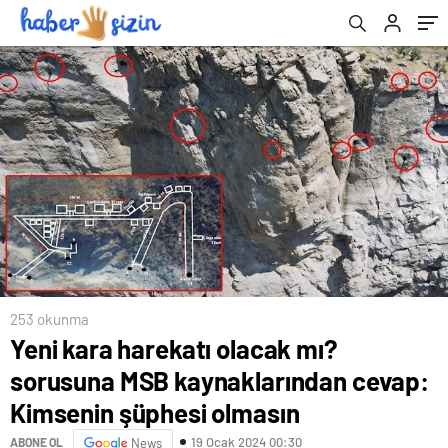
olmasın
253 okunma
Yeni kara harekatı olacak mı?
sorusuna MSB kaynaklarından cevap:
Kimsenin şüphesi olmasın
19 Ocak 2024 00:30
ABONE OL
News