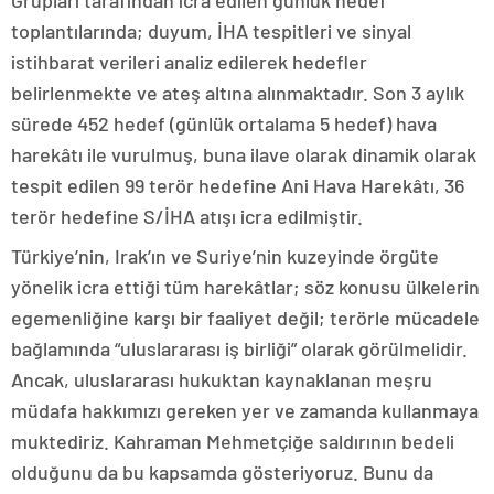
Grupları tarafından icra edilen günlük hedef
toplantılarında; duyum, İHA tespitleri ve sinyal
istihbarat verileri analiz edilerek hedefler
belirlenmekte ve ateş altına alınmaktadır. Son 3 aylık
sürede 452 hedef (günlük ortalama 5 hedef) hava
harekâtı ile vurulmuş, buna ilave olarak dinamik olarak
tespit edilen 99 terör hedefine Ani Hava Harekâtı, 36
terör hedefine S/İHA atışı icra edilmiştir.
Türkiye’nin, Irak’ın ve Suriye’nin kuzeyinde örgüte
yönelik icra ettiği tüm harekâtlar; söz konusu ülkelerin
egemenliğine karşı bir faaliyet değil; terörle mücadele
bağlamında “uluslararası iş birliği” olarak görülmelidir.
Ancak, uluslararası hukuktan kaynaklanan meşru
müdafa hakkımızı gereken yer ve zamanda kullanmaya
muktediriz. Kahraman Mehmetçiğe saldırının bedeli
olduğunu da bu kapsamda gösteriyoruz. Bunu da