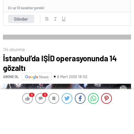
En az 10 karakter gerekli
Gönder
114 okunma
İstanbul’da IŞİD operasyonunda 14
0
0
0
0
gözaltı
6 Mart 2025 18:52
ABONE OL
News