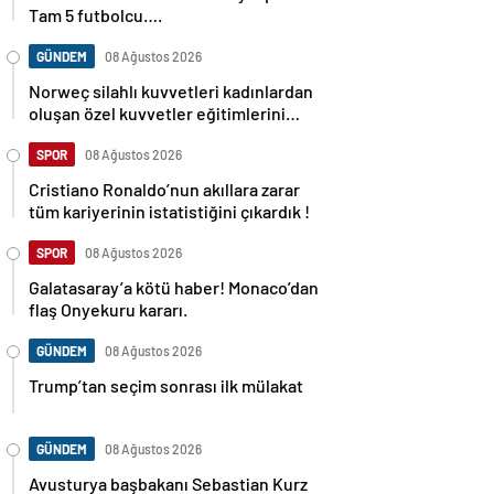
Tam 5 futbolcu….
GÜNDEM
08 Ağustos 2026
Norweç silahlı kuvvetleri kadınlardan
oluşan özel kuvvetler eğitimlerini
başlattı.
SPOR
08 Ağustos 2026
Cristiano Ronaldo’nun akıllara zarar
tüm kariyerinin istatistiğini çıkardık !
SPOR
08 Ağustos 2026
Galatasaray’a kötü haber! Monaco’dan
flaş Onyekuru kararı.
GÜNDEM
08 Ağustos 2026
Trump’tan seçim sonrası ilk mülakat
GÜNDEM
08 Ağustos 2026
Avusturya başbakanı Sebastian Kurz