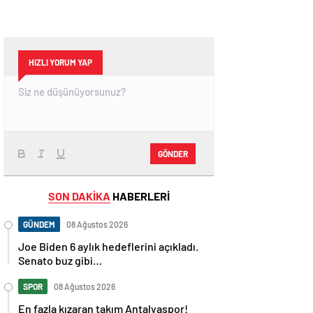
HIZLI YORUM YAP
GÖNDER
SON DAKİKA
HABERLERİ
GÜNDEM
08 Ağustos 2026
Joe Biden 6 aylık hedeflerini açıkladı.
Senato buz gibi…
SPOR
08 Ağustos 2026
En fazla kızaran takım Antalyaspor!