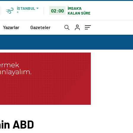
İMSAK'A
İSTANBUL
02:00
KALAN SÜRE
°
Yazarlar
Gazeteler
nin ABD