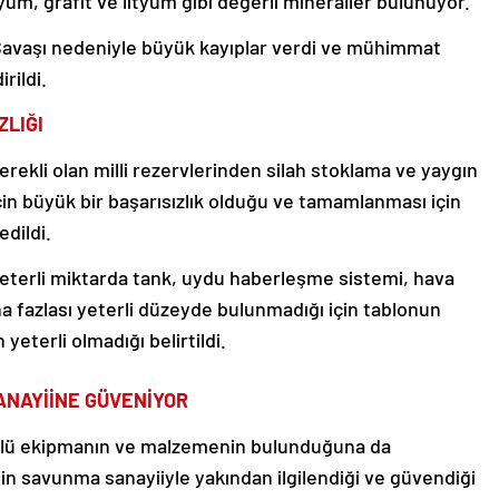
um, grafit ve lityum gibi değerli mineraller bulunuyor.
avaşı nedeniyle büyük kayıplar verdi ve mühimmat
rildi.
ZLIĞI
rekli olan milli rezervlerinden silah stoklama ve yaygın
 büyük bir başarısızlık olduğu ve tamamlanması için
edildi.
eterli miktarda tank, uydu haberleşme sistemi, hava
a fazlası yeterli düzeyde bulunmadığı için tablonun
yeterli olmadığı belirtildi.
ANAYİİNE GÜVENİYOR
ürlü ekipmanın ve malzemenin bulunduğuna da
nin savunma sanayiiyle yakından ilgilendiği ve güvendiği