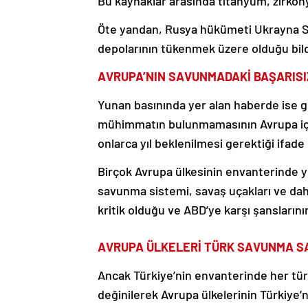
Bu kaynaklar arasında titanyum, zirkony
Öte yandan, Rusya hükümeti Ukrayna S
depolarının tükenmek üzere olduğu bildi
AVRUPA’NIN SAVUNMADAKİ BAŞARISI
Yunan basınında yer alan haberde ise ge
mühimmatın bulunmamasının Avrupa için
onlarca yıl beklenilmesi gerektiği ifade 
Birçok Avrupa ülkesinin envanterinde y
savunma sistemi, savaş uçakları ve dah
kritik olduğu ve ABD’ye karşı şanslarının 
AVRUPA ÜLKELERİ TÜRK SAVUNMA S
Ancak Türkiye’nin envanterinde her t
değinilerek Avrupa ülkelerinin Türkiye’