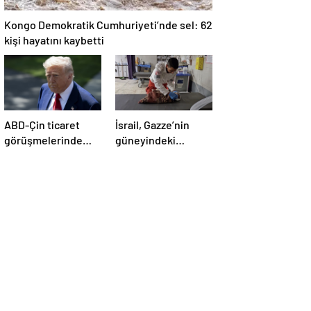
Kongo Demokratik Cumhuriyeti’nde sel: 62
kişi hayatını kaybetti
ABD-Çin ticaret
İsrail, Gazze’nin
görüşmelerinde
güneyindeki
büyük ilerleme
çadırlara saldırdı:
4’ü çocuk 8 Filistinli
hayatını kaybetti