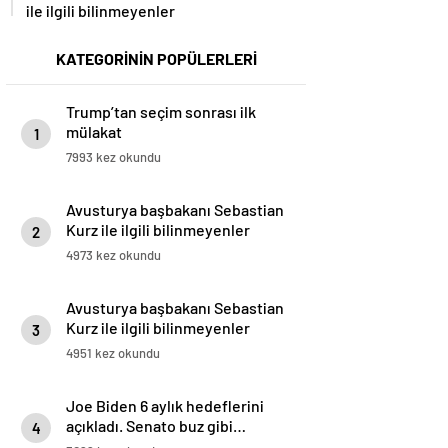
ile ilgili bilinmeyenler
KATEGORİNİN POPÜLERLERİ
Trump’tan seçim sonrası ilk
mülakat
1
7993 kez okundu
Avusturya başbakanı Sebastian
Kurz ile ilgili bilinmeyenler
2
4973 kez okundu
Avusturya başbakanı Sebastian
Kurz ile ilgili bilinmeyenler
3
4951 kez okundu
Joe Biden 6 aylık hedeflerini
açıkladı. Senato buz gibi…
4