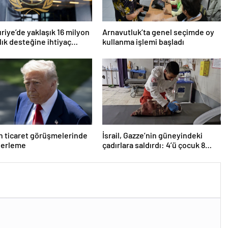
riye’de yaklaşık 16 milyon
Arnavutluk’ta genel seçimde oy
ğlık desteğine ihtiyaç
kullanma işlemi başladı
r
 ticaret görüşmelerinde
İsrail, Gazze’nin güneyindeki
lerleme
çadırlara saldırdı: 4’ü çocuk 8
Filistinli hayatını kaybetti