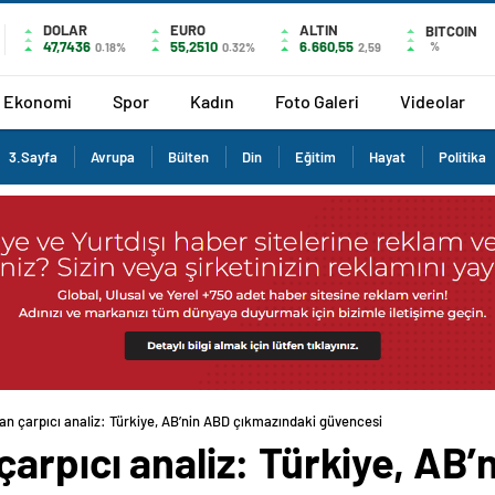
DOLAR
EURO
ALTIN
BITCOIN
47,7436
55,2510
6.660,55
%
0.18%
0.32%
2,59
Ekonomi
Spor
Kadın
Foto Galeri
Videolar
3.Sayfa
Avrupa
Bülten
Din
Eğitim
Hayat
Politika
n çarpıcı analiz: Türkiye, AB’nin ABD çıkmazındaki güvencesi
arpıcı analiz: Türkiye, AB’