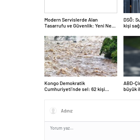
Modern Servislerde Alan
DSÖ: Su
Tasarrufu ve Güvenlik: Yeni Nesil
kişi sa
Lift Çözümleri
duyuyo
Kongo Demokratik
ABD-Çin
Cumhuriyeti’nde sel: 62 kişi
büyük i
hayatını kaybetti