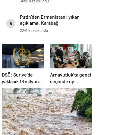
3099 kez okundu
Putin’den Ermenistan’ı yıkan
açıklama: Karabağ
5
Azerbaycan’ın ayrılmaz bir
2241 kez okundu
parçasıdır!
DSÖ: Suriye’de
Arnavutluk’ta genel
yaklaşık 16 milyon
seçimde oy
kişi sağlık
kullanma işlemi
desteğine ihtiyaç
başladı
duyuyor