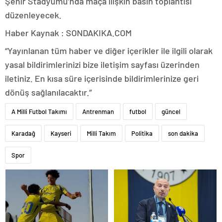
Şehir Stadyumu’nda maça ilişkin basın toplantısı
düzenleyecek.
Haber Kaynak : SONDAKIKA.COM
“Yayınlanan tüm haber ve diğer içerikler ile ilgili olarak
yasal bildirimlerinizi bize iletişim sayfası üzerinden
iletiniz. En kısa süre içerisinde bildirimlerinize geri
dönüş sağlanılacaktır.”
A Milli Futbol Takımı
Antrenman
futbol
güncel
Karadağ
Kayseri
Milli Takım
Politika
son dakika
Spor