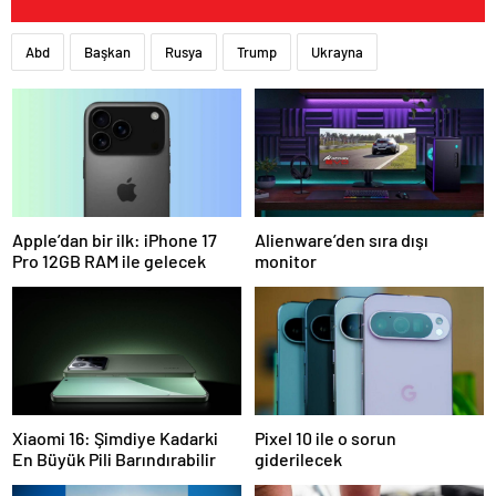
Abd
Başkan
Rusya
Trump
Ukrayna
Apple’dan bir ilk: iPhone 17
Alienware’den sıra dışı
Pro 12GB RAM ile gelecek
monitor
Xiaomi 16: Şimdiye Kadarki
Pixel 10 ile o sorun
En Büyük Pili Barındırabilir
giderilecek