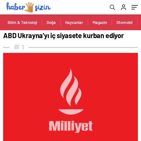
Bilim & Teknoloji
Doğa
Hayvanlar
Magazin
Otomobil
ABD Ukrayna’yı iç siyasete kurban ediyor
1