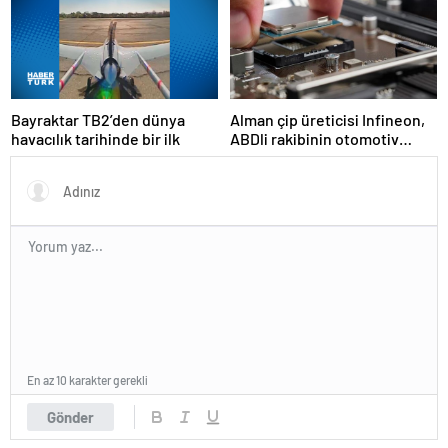
Bayraktar TB2’den dünya
Alman çip üreticisi Infineon,
havacılık tarihinde bir ilk
ABDli rakibinin otomotiv
birimini 2,5 milyar dolara
satın aldı
En az 10 karakter gerekli
Gönder