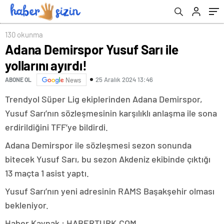
130 okunma
Adana Demirspor Yusuf Sarı ile
yollarını ayırdı!
25 Aralık 2024 13:46
ABONE OL
News
Trendyol Süper Lig ekiplerinden Adana Demirspor,
Yusuf Sarı’nın sözleşmesinin karşılıklı anlaşma ile sona
erdirildiğini TFF’ye bildirdi.
Adana Demirspor ile sözleşmesi sezon sonunda
bitecek Yusuf Sarı, bu sezon Akdeniz ekibinde çıktığı
13 maçta 1 asist yaptı.
Yusuf Sarı’nın yeni adresinin RAMS Başakşehir olması
bekleniyor.
Haber Kaynak : HABERTURK.COM