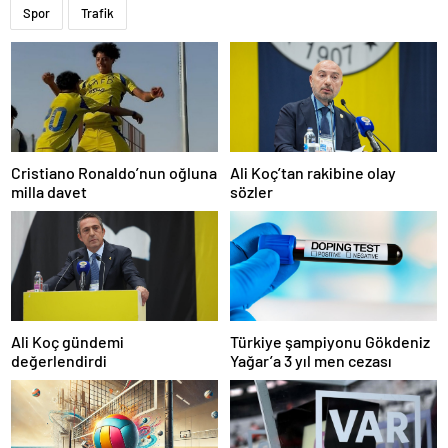
Spor
Trafik
Cristiano Ronaldo’nun oğluna
Ali Koç’tan rakibine olay
milla davet
sözler
Ali Koç gündemi
Türkiye şampiyonu Gökdeniz
değerlendirdi
Yağar’a 3 yıl men cezası