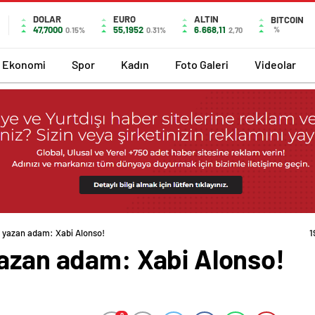
DOLAR
EURO
ALTIN
BITCOIN
47,7000
55,1952
6.668,11
%
0.15%
0.31%
2,70
Ekonomi
Spor
Kadın
Foto Galeri
Videolar
h yazan adam: Xabi Alonso!
1
yazan adam: Xabi Alonso!