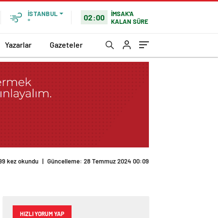
İMSAK'A
İSTANBUL
02:00
KALAN SÜRE
°
Yazarlar
Gazeteler
99 kez okundu
|
Güncelleme: 28 Temmuz 2024 00:09
HIZLI YORUM YAP