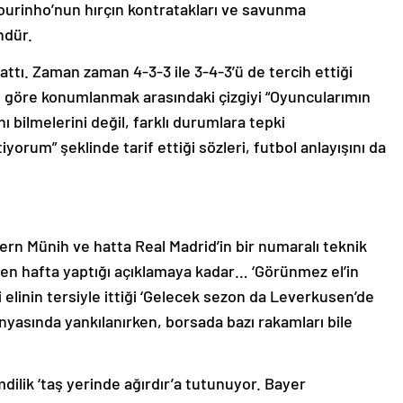
ourinho’nun hırçın kontratakları ve savunma
ndür.
ttı. Zaman zaman 4-3-3 ile 3-4-3’ü de tercih ettiği
 göre konumlanmak arasındaki çizgiyi “Oyuncularımın
 bilmelerini değil, farklı durumlara tepki
iyorum” şeklinde tarif ettiği sözleri, futbol anlayışını da
n Münih ve hatta Real Madrid’in bir numaralı teknik
en hafta yaptığı açıklamaya kadar… ‘Görünmez el’in
 elinin tersiyle ittiği ‘Gelecek sezon da Leverkusen’de
nyasında yankılanırken, borsada bazı rakamları bile
ilik ‘taş yerinde ağırdır’a tutunuyor. Bayer