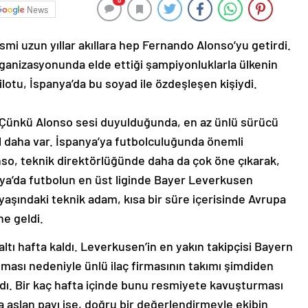
0
News
smi uzun yıllar akıllara hep Fernando Alonso’yu getirdi.
ganizasyonunda elde ettiği şampiyonluklarla ülkenin
ilotu, İspanya’da bu soyad ile özdeşleşen kişiydi.
… Çünkü Alonso sesi duyulduğunda, en az ünlü sürücü
il daha var. İspanya’ya futbolculuğunda önemli
nso, teknik direktörlüğünde daha da çok öne çıkarak,
ya’da futbolun en üst liginde Bayer Leverkusen
yaşındaki teknik adam, kısa bir süre içerisinde Avrupa
ne geldi.
tı hafta kaldı. Leverkusen’in en yakın takipçisi Bayern
olması nedeniyle ünlü ilaç firmasının takımı şimdiden
dı. Bir kaç hafta içinde bunu resmiyete kavuşturması
a aslan payı ise, doğru bir değerlendirmeyle ekibin