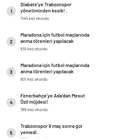
Diabate’ye Trabzonspor
yönetiminden kesik! .
1
1144 kez okundu
Maradona için futbol maçlarında
anma törenleri yapılacak
2
810 kez okundu
Maradona için futbol maçlarında
anma törenleri yapılacak
3
801 kez okundu
Fenerbahçe’ye Ada’dan Mesut
Özil müjdesi!
4
768 kez okundu
Trabzonspor 6 maç sonra gol
yemedi .
5