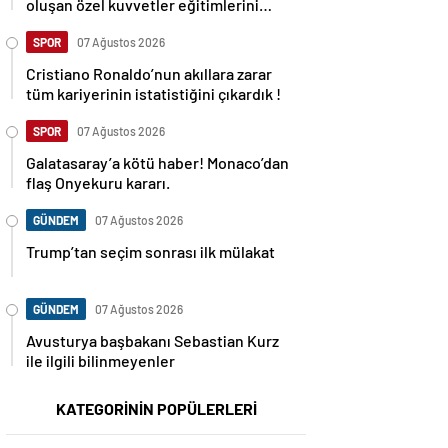
oluşan özel kuvvetler eğitimlerini
başlattı.
SPOR
07 Ağustos 2026
Cristiano Ronaldo’nun akıllara zarar
tüm kariyerinin istatistiğini çıkardık !
SPOR
07 Ağustos 2026
Galatasaray’a kötü haber! Monaco’dan
flaş Onyekuru kararı.
GÜNDEM
07 Ağustos 2026
Trump’tan seçim sonrası ilk mülakat
GÜNDEM
07 Ağustos 2026
Avusturya başbakanı Sebastian Kurz
ile ilgili bilinmeyenler
KATEGORİNİN POPÜLERLERİ