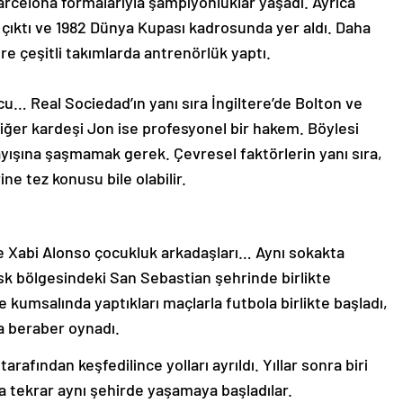
arcelona formalarıyla şampiyonluklar yaşadı. Ayrıca
 çıktı ve 1982 Dünya Kupası kadrosunda yer aldı. Daha
e çeşitli takımlarda antrenörlük yaptı.
lcu… Real Sociedad’ın yanı sıra İngiltere’de Bolton ve
diğer kardeşi Jon ise profesyonel bir hakem. Böylesi
layışına şaşmamak gerek. Çevresel faktörlerin yanı sıra,
ine tez konusu bile olabilir.
le Xabi Alonso çocukluk arkadaşları… Aynı sokakta
sk bölgesindeki San Sebastian şehrinde birlikte
e kumsalında yaptıkları maçlarla futbola birlikte başladı,
a beraber oynadı.
rafından keşfedilince yolları ayrıldı. Yıllar sonra biri
ca tekrar aynı şehirde yaşamaya başladılar.