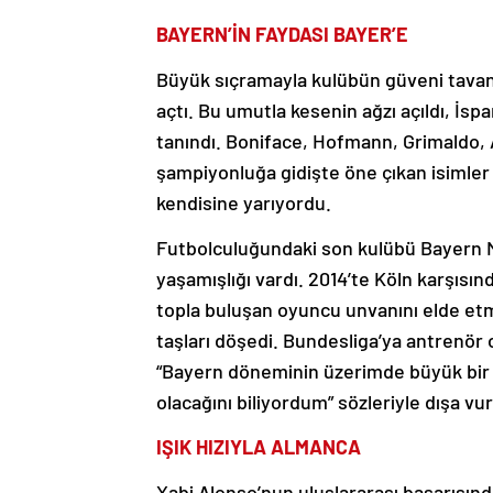
BAYERN’İN FAYDASI BAYER’E
Büyük sıçramayla kulübün güveni tavan
açtı. Bu umutla kesenin ağzı açıldı, İspa
tanındı. Boniface, Hofmann, Grimaldo, 
şampiyonluğa gidişte öne çıkan isimler
kendisine yarıyordu.
Futbolculuğundaki son kulübü Bayern 
yaşamışlığı vardı. 2014’te Köln karşısı
topla buluşan oyuncu unvanını elde etm
taşları döşedi. Bundesliga’ya antrenör
“Bayern döneminin üzerimde büyük bir e
olacağını biliyordum” sözleriyle dışa v
IŞIK HIZIYLA ALMANCA
Xabi Alonso’nun uluslararası başarısında