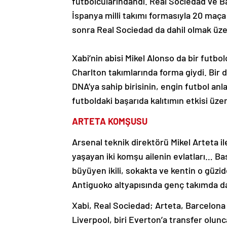
futbolcularındandı. Real Sociedad ve B
İspanya milli takımı formasıyla 20 maça
sonra Real Sociedad da dahil olmak üzer
Xabi’nin abisi Mikel Alonso da bir futbo
Charlton takımlarında forma giydi. Bir 
DNA’ya sahip birisinin, engin futbol an
futboldaki başarıda kalıtımın etkisi üzer
ARTETA KOMŞUSU
Arsenal teknik direktörü Mikel Arteta i
yaşayan iki komşu ailenin evlatları… Ba
büyüyen ikili, sokakta ve kentin o güzid
Antiguoko altyapısında genç takımda d
Xabi, Real Sociedad; Arteta, Barcelona ta
Liverpool, biri Everton’a transfer olun