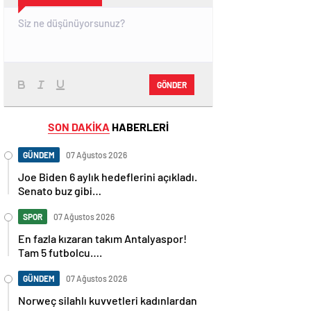
GÖNDER
SON DAKİKA
HABERLERİ
GÜNDEM
07 Ağustos 2026
Joe Biden 6 aylık hedeflerini açıkladı.
Senato buz gibi…
SPOR
07 Ağustos 2026
En fazla kızaran takım Antalyaspor!
Tam 5 futbolcu….
GÜNDEM
07 Ağustos 2026
Norweç silahlı kuvvetleri kadınlardan