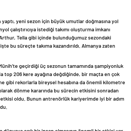
 yaptı, yeni sezon için büyük umutlar doğmasına yol
nyol çalıştırıcıya istediği takımı oluşturma imkanı
Arthur, Tella gibi içinde bulunduğumuz sezondaki
 işte bu süreçte takıma kazandırıldı. Almanya zaten
Münih’te geçirdiği üç sezonun tamamında şampiyonluk
nda top 206 kere ayağına değdiğinde, bir maçta en çok
e gibi rekorlarla bireysel hesabına da önemli kilometre
 olarak dönme kararında bu sürecin etkisini sonradan
tkisi oldu. Bunun antrenörlük kariyerimde iyi bir adım
urdu.
 dünyaya açık bir insan olmasının önemli bir etkisi var.