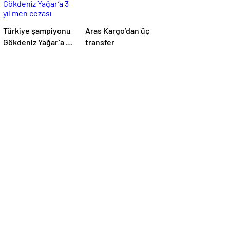
Türkiye şampiyonu
Aras Kargo’dan üç
Gökdeniz Yağar’a 3
transfer
yıl men cezası