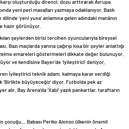
arşı oluşturduğu direnci; dozu arttırarak Avrupa
pında yeni peri masalları yazmaya odaklanıyor. Bask
k dilinde ‘yeni yuva’ anlamına gelen adındaki manânın
ye hazır görünüyor.
kılan şeylerden birisi tercihen oyuncularıyla bireysel
ası. Bazı maçlarda yanına çağırıp kısa bir şeyler anlattığı
elme emareleri göstermeleri dikkate değer bulunuyor.
yor ve kendisine Bayer’de ‘iyileştirici’ deniyor.
ren İyileştirici teknik adam, kalmaya karar verdiği
‘Birlikte büyüyeceğiz’ diyor. Futbolda pek az
r alır. Bay Arena’da ‘Xabi’ yazılı pankartlar, taraftarın
nin çocuğu… Babası Periko Alonso ülkenin önemli