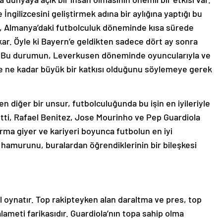
İngilizcesini geliştirmek adına bir aylığına yaptığı bu
imi, Almanya’daki futbolculuk döneminde kısa sürede
kar. Öyle ki Bayern’e geldikten sadece dört ay sonra
r. Bu durumun, Leverkusen döneminde oyuncularıyla ve
ine ne kadar büyük bir katkısı olduğunu söylemeye gerek
n diğer bir unsur, futbolculuğunda bu işin en iyileriyle
otti, Rafael Benitez, Jose Mourinho ve Pep Guardiola
orma giyer ve kariyeri boyunca futbolun en iyi
k hamurunu, buralardan öğrendiklerinin bir bileşkesi
l oynatır. Top rakipteyken alan daraltma ve pres, top
 alameti farikasıdır. Guardiola’nın topa sahip olma