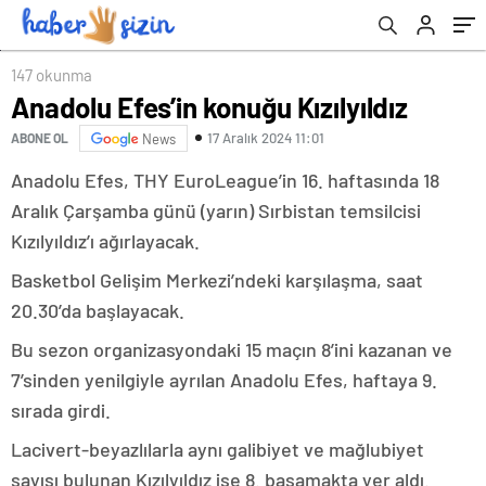
147 okunma
Anadolu Efes’in konuğu Kızılyıldız
17 Aralık 2024 11:01
ABONE OL
News
Anadolu Efes, THY EuroLeague’in 16. haftasında 18
Aralık Çarşamba günü (yarın) Sırbistan temsilcisi
Kızılyıldız’ı ağırlayacak.
Basketbol Gelişim Merkezi’ndeki karşılaşma, saat
20.30’da başlayacak.
Bu sezon organizasyondaki 15 maçın 8’ini kazanan ve
7’sinden yenilgiyle ayrılan Anadolu Efes, haftaya 9.
sırada girdi.
Lacivert-beyazlılarla aynı galibiyet ve mağlubiyet
sayısı bulunan Kızılyıldız ise 8. basamakta yer aldı.