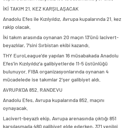
İKİ TAKIM 21. KEZ KARŞILAŞACAK
Anadolu Efes ile Kızılyıldız, Avrupa kupalarında 21. kez
rakip olacak.
İki takım arasında oynanan 20 maçın 13’ünü lacivert-
beyazlılar, 7’sini Sırbistan ekibi kazandı.
THY EuroLeague’de yapılan 16 müsabakada Anadolu
Efes’in Kızılyıldız’a galibiyetlerde 11-5 üstünlüğü
bulunuyor. FIBA organizasyonlarında oynanan 4
mücadelede ise takımlar 2’şer galibiyet aldı.
AVRUPA’DA 852. RANDEVU
Anadolu Efes, Avrupa kupalarında 852. maçını
oynayacak.
Lacivert-beyazlı ekip, Avrupa arenasında çıktığı 851
karşılaşmada 480 galibiyet elde ederken, 371 yenilgi