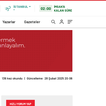
İMSAK'A
İSTANBUL
02:00
KALAN SÜRE
°
Yazarlar
Gazeteler
136 kez okundu
|
Güncelleme: 28 Şubat 2025 20:06
HIZLI YORUM YAP