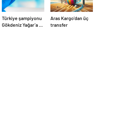
Türkiye şampiyonu
Aras Kargo’dan üç
Gökdeniz Yağar’a 3
transfer
yıl men cezası