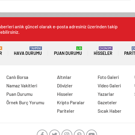
berleri anlık güncel olarak e-posta adresiniz üzerinden takip
ebilirsiniz.
K
TAHMİNİ
LİG
EKONOMİ
E
R
HAVA DURUMU
PUAN DURUMU
HISSELER
PARI
Canlı Borsa
Altınlar
Foto Galeri
Namaz Vakitleri
Dövizler
Video Galeri
Puan Durumu
Hisseler
Yazarlar
Örnek Burç Yorumu
Kripto Paralar
Gazeteler
Pariteler
Sıcak Haber