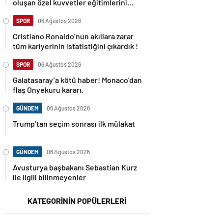
oluşan özel kuvvetler eğitimlerini
başlattı.
SPOR
06 Ağustos 2026
Cristiano Ronaldo’nun akıllara zarar
tüm kariyerinin istatistiğini çıkardık !
SPOR
06 Ağustos 2026
Galatasaray’a kötü haber! Monaco’dan
flaş Onyekuru kararı.
GÜNDEM
06 Ağustos 2026
Trump’tan seçim sonrası ilk mülakat
GÜNDEM
06 Ağustos 2026
Avusturya başbakanı Sebastian Kurz
ile ilgili bilinmeyenler
KATEGORİNİN POPÜLERLERİ