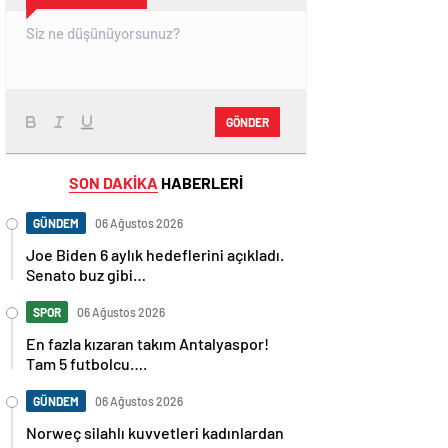
GÖNDER
SON DAKİKA
HABERLERİ
GÜNDEM
06 Ağustos 2026
Joe Biden 6 aylık hedeflerini açıkladı.
Senato buz gibi…
SPOR
06 Ağustos 2026
En fazla kızaran takım Antalyaspor!
Tam 5 futbolcu….
GÜNDEM
06 Ağustos 2026
Norweç silahlı kuvvetleri kadınlardan