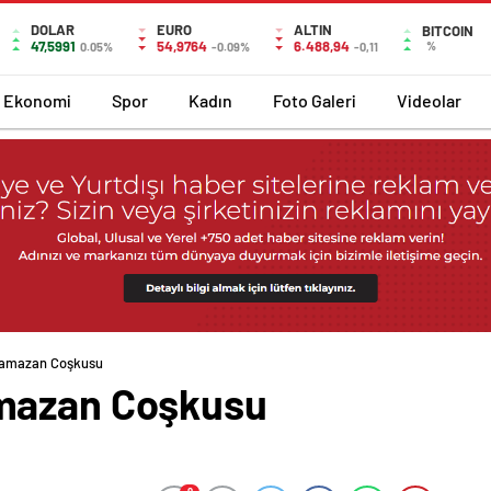
DOLAR
EURO
ALTIN
BITCOIN
47,5991
54,9764
6.488,94
%
0.05%
-0.09%
-0,11
Ekonomi
Spor
Kadın
Foto Galeri
Videolar
Ramazan Coşkusu
mazan Coşkusu