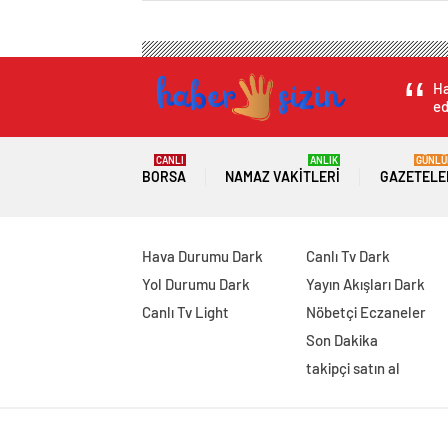
Ha
ed
CANLI
ANLIK
GÜNLÜ
BORSA
NAMAZ VAKITLERI
GAZETELE
Hava Durumu Dark
Canlı Tv Dark
Yol Durumu Dark
Yayın Akışları Dark
Canlı Tv Light
Nöbetçi Eczaneler
Son Dakika
takipçi satın al