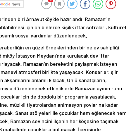
0
News
erinden biri Arnavutköy’de hazırlandı. Ramazan’ın
abilmesi için on binlerce kişilik iftar sofraları, kültürel
kapsamlı sosyal yardımlar düzenlenecek.
raberliğin en güzel örneklerinden birine ev sahipliği
dımköy İstasyon Meydanı’nda kurulacak dev iftar
ağırlayacak. Ramazan’ın bereketini paylaşmak isteyen
 manevi atmosferi birlikte yaşayacak. Konserler, şiir
zan akşamlarını anlamlı kılacak. Ünlü sanatçıların,
ımıyla düzenlenecek etkinliklerle Ramazan ayının ruhu
çocuklar için de dopdolu bir programla yaşatılacak.
ine, müzikli tiyatrolardan animasyon şovlarına kadar
luşacak. Sanat atölyeleri ile çocuklar hem eğlenecek hem
cek. Ramazan sevincini ilçenin her köşesine taşımak
8 mahallede çocuklarla buluşacak. İçerisinde