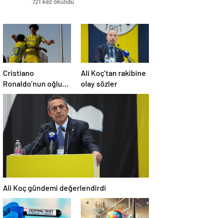
721 kez okundu
Cristiano
Ali Koç’tan rakibine
Ronaldo’nun oğluna
olay sözler
milla davet
Ali Koç gündemi değerlendirdi