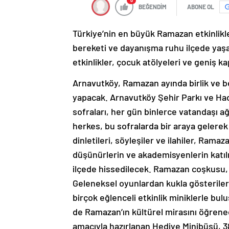
0
BEĞENDİM
ABONE OL
Türkiye’nin en büyük Ramazan etkinlikl
bereketi ve dayanışma ruhu ilçede yaşatıl
etkinlikler, çocuk atölyeleri ve geniş 
Arnavutköy, Ramazan ayında birlik ve be
yapacak. Arnavutköy Şehir Parkı ve Ha
sofraları, her gün binlerce vatandaşı 
herkes, bu sofralarda bir araya gelerek
dinletileri, söyleşiler ve ilahiler, Rama
düşünürlerin ve akademisyenlerin katıl
ilçede hissedilecek. Ramazan coşkusu, 
Geleneksel oyunlardan kukla gösteriler
birçok eğlenceli etkinlik miniklerle bu
de Ramazan’ın kültürel mirasını öğrene
amacıyla hazırlanan Hediye Minibüsü, 3