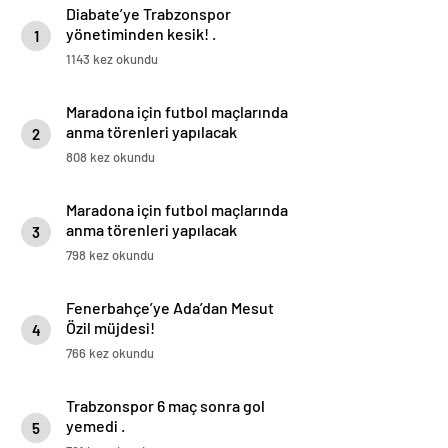
Diabate’ye Trabzonspor
yönetiminden kesik! .
1
1143 kez okundu
Maradona için futbol maçlarında
anma törenleri yapılacak
2
808 kez okundu
Maradona için futbol maçlarında
anma törenleri yapılacak
3
798 kez okundu
Fenerbahçe’ye Ada’dan Mesut
Özil müjdesi!
4
766 kez okundu
Trabzonspor 6 maç sonra gol
yemedi .
5