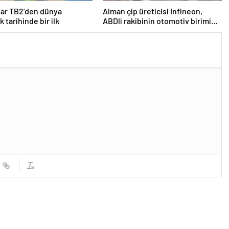
tar TB2’den dünya
Alman çip üreticisi Infineon,
k tarihinde bir ilk
ABDli rakibinin otomotiv birimini
2,5 milyar dolara satın aldı