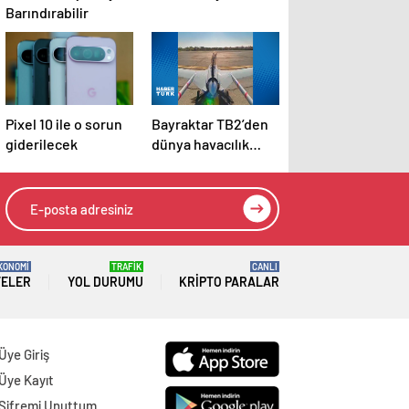
Barındırabilir
Pixel 10 ile o sorun
Bayraktar TB2’den
giderilecek
dünya havacılık
tarihinde bir ilk
KONOMİ
TRAFİK
CANLI
TELER
YOL DURUMU
KRIPTO PARALAR
Üye Giriş
Üye Kayıt
Şifremi Unuttum