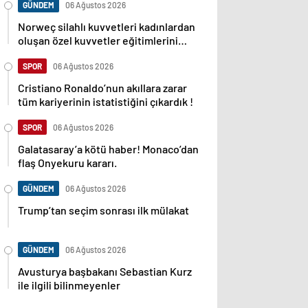
GÜNDEM
06 Ağustos 2026
Norweç silahlı kuvvetleri kadınlardan
oluşan özel kuvvetler eğitimlerini
başlattı.
SPOR
06 Ağustos 2026
Cristiano Ronaldo’nun akıllara zarar
tüm kariyerinin istatistiğini çıkardık !
SPOR
06 Ağustos 2026
Galatasaray’a kötü haber! Monaco’dan
flaş Onyekuru kararı.
GÜNDEM
06 Ağustos 2026
Trump’tan seçim sonrası ilk mülakat
GÜNDEM
06 Ağustos 2026
Avusturya başbakanı Sebastian Kurz
ile ilgili bilinmeyenler