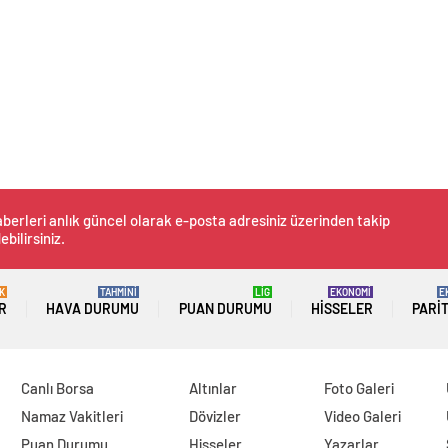
berleri anlık güncel olarak e-posta adresiniz üzerinden takip
ebilirsiniz.
K
TAHMİNİ
LİG
EKONOMİ
E
R
HAVA DURUMU
PUAN DURUMU
HISSELER
PARI
Canlı Borsa
Altınlar
Foto Galeri
Namaz Vakitleri
Dövizler
Video Galeri
Puan Durumu
Hisseler
Yazarlar