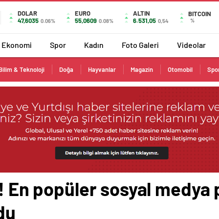
DOLAR
EURO
ALTIN
BITCOIN
47,6035
55,0609
6.531,05
%
0.06%
0.08%
0,54
Ekonomi
Spor
Kadın
Foto Galeri
Videolar
Bilim & Teknoloji
Doğa
Hayvanlar
Magazin
Otomobil
Spo
k! En popüler sosyal medya
du