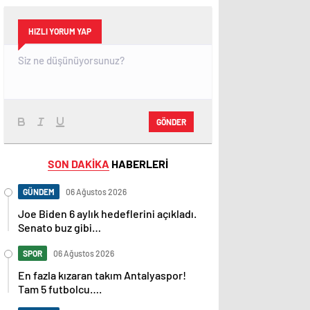
HIZLI YORUM YAP
GÖNDER
SON DAKİKA
HABERLERİ
GÜNDEM
06 Ağustos 2026
Joe Biden 6 aylık hedeflerini açıkladı.
Senato buz gibi…
SPOR
06 Ağustos 2026
En fazla kızaran takım Antalyaspor!
Tam 5 futbolcu….