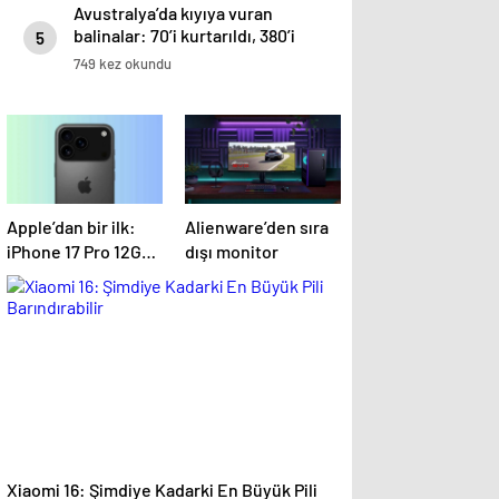
Avustralya’da kıyıya vuran
balinalar: 70’i kurtarıldı, 380’i
5
öldü
749 kez okundu
Apple’dan bir ilk:
Alienware’den sıra
iPhone 17 Pro 12GB
dışı monitor
RAM ile gelecek
Xiaomi 16: Şimdiye Kadarki En Büyük Pili