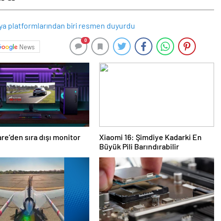
0
News
re’den sıra dışı monitor
Xiaomi 16: Şimdiye Kadarki En
Büyük Pili Barındırabilir