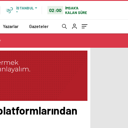
İMSAK'A
İSTANBUL
02:00
KALAN SÜRE
°
Yazarlar
Gazeteler
r
 platformlarından