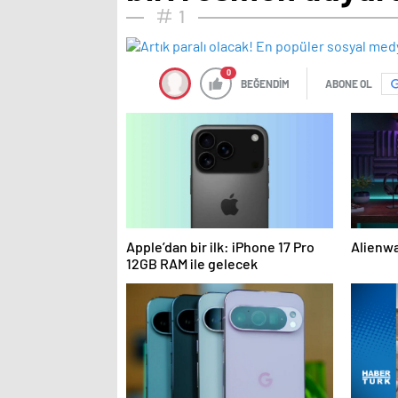
1
0
BEĞENDİM
ABONE OL
Apple’dan bir ilk: iPhone 17 Pro
Alienwa
12GB RAM ile gelecek