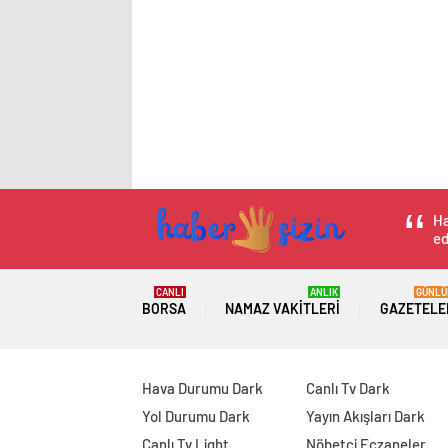
Ha
ed
CANLI
ANLIK
GÜNLÜ
BORSA
NAMAZ VAKITLERI
GAZETELE
Hava Durumu Dark
Canlı Tv Dark
Yol Durumu Dark
Yayın Akışları Dark
Canlı Tv Light
Nöbetçi Eczaneler