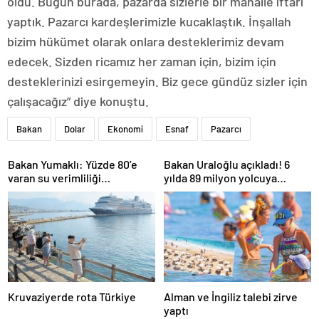
oldu. Bugün burada, pazarda sizlerle bir mahalle iftarı
yaptık. Pazarcı kardeşlerimizle kucaklaştık. İnşallah
bizim hükümet olarak onlara desteklerimiz devam
edecek. Sizden ricamız her zaman için, bizim için
desteklerinizi esirgemeyin. Biz gece gündüz sizler için
çalışacağız” diye konuştu.
Bakan
Dolar
Ekonomi
Esnaf
Pazarcı
Bakan Yumaklı: Yüzde 80’e
Bakan Uraloğlu açıkladı! 6
varan su verimliliği
yılda 89 milyon yolcuya
sağlayabiliriz
hizmet verdi
Kruvaziyerde rota Türkiye
Alman ve İngiliz talebi zirve
yaptı