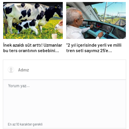
İnek azaldı süt arttı! Uzmanlar
“2 yıl içerisinde yerli ve milli
bu ters orantının sebebini
tren seti sayımız 25’e
açıkladı
ulaşacak”
En az 10 karakter gerekli