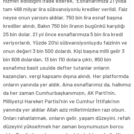
hizmet edildiğini ifade ederek, “Esnaflarımıza 21 yılda
tam 468 milyar lira sübvansiyonlu krediler verildi. Faiz
neyse onun yarısını aldılar. 750 bin lira esnaf başına
krediler alındı. Bakın 750 bin liranın bugünkü karşılığı
25 bin dolar. 21 yıl önce esnaflarımıza 5 bin lira kredi
veriyorlardı. Yüzde 20’si sübvansiyonluydu faizinin ve
onun değeri 3 bin 500 dolardı. Kişi başına milli gelir 3
bin 608 dolardan, 13 bin 110 dolara çıktı. 850 bin
esnafımız basit usulde defter tutanlar onların
kazançları, vergi kapsamı dışına alındı. Her platformda
onların yanında yer aldık. Ama esnaflarımız da, halkımız
da her zaman Cumhurbaşkanımızın, AK Parti’nin,
Milliyetçi Hareket Partisi’nin ve Cumhur İttifakı’nın
yanında yer aldılar Allah aziz milletimizden razı olsun.
Onları rahatlatmak, onların gelir, yaşam düzeyini, refah
düzeyini yükseltmek her zaman boynumuzun borcu