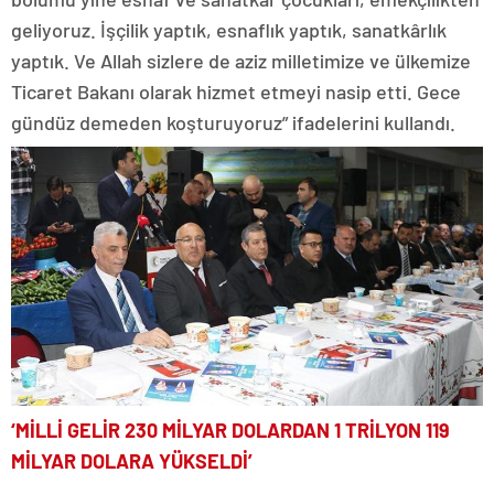
geliyoruz. İşçilik yaptık, esnaflık yaptık, sanatkârlık
yaptık. Ve Allah sizlere de aziz milletimize ve ülkemize
Ticaret Bakanı olarak hizmet etmeyi nasip etti. Gece
gündüz demeden koşturuyoruz” ifadelerini kullandı.
‘MİLLİ GELİR 230 MİLYAR DOLARDAN 1 TRİLYON 119
MİLYAR DOLARA YÜKSELDİ’