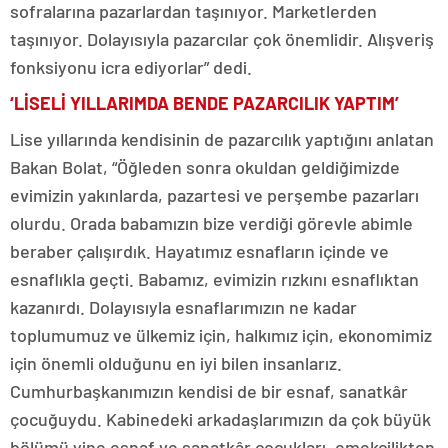
sofralarına pazarlardan taşınıyor. Marketlerden
taşınıyor. Dolayısıyla pazarcılar çok önemlidir. Alışveriş
fonksiyonu icra ediyorlar” dedi.
‘LİSELİ YILLARIMDA BENDE PAZARCILIK YAPTIM’
Lise yıllarında kendisinin de pazarcılık yaptığını anlatan
Bakan Bolat, “Öğleden sonra okuldan geldiğimizde
evimizin yakınlarda, pazartesi ve perşembe pazarları
olurdu. Orada babamızın bize verdiği görevle abimle
beraber çalışırdık. Hayatımız esnafların içinde ve
esnaflıkla geçti. Babamız, evimizin rızkını esnaflıktan
kazanırdı. Dolayısıyla esnaflarımızın ne kadar
toplumumuz ve ülkemiz için, halkımız için, ekonomimiz
için önemli olduğunu en iyi bilen insanlarız.
Cumhurbaşkanımızın kendisi de bir esnaf, sanatkâr
çocuğuydu. Kabinedeki arkadaşlarımızın da çok büyük
bölümü yine esnaf ve sanatkâr çocukları, emekçilikten