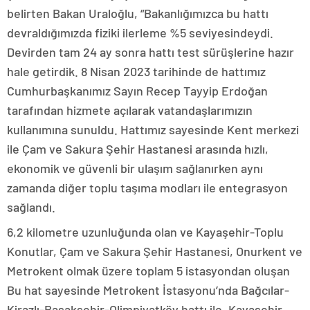
belirten Bakan Uraloğlu, “Bakanlığımızca bu hattı
devraldığımızda fiziki ilerleme %5 seviyesindeydi.
Devirden tam 24 ay sonra hattı test sürüşlerine hazır
hale getirdik. 8 Nisan 2023 tarihinde de hattımız
Cumhurbaşkanımız Sayın Recep Tayyip Erdoğan
tarafından hizmete açılarak vatandaşlarımızın
kullanımına sunuldu. Hattımız sayesinde Kent merkezi
ile Çam ve Sakura Şehir Hastanesi arasında hızlı,
ekonomik ve güvenli bir ulaşım sağlanırken aynı
zamanda diğer toplu taşıma modları ile entegrasyon
sağlandı.
6,2 kilometre uzunluğunda olan ve Kayaşehir-Toplu
Konutlar, Çam ve Sakura Şehir Hastanesi, Onurkent ve
Metrokent olmak üzere toplam 5 istasyondan oluşan
Bu hat sayesinde Metrokent İstasyonu’nda Bağcılar-
Kirazlı-Başakşehir-Olimpiyatköy hattı ile, Kayaşehir