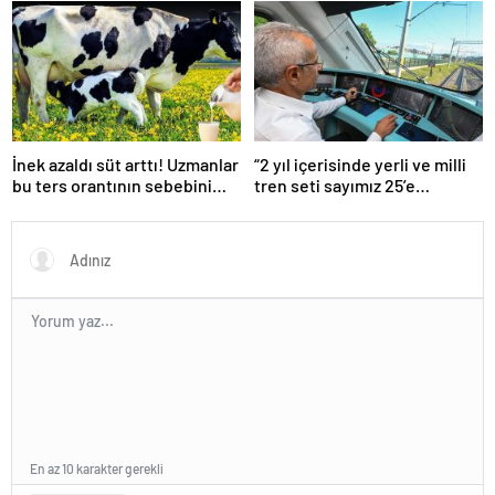
İnek azaldı süt arttı! Uzmanlar
“2 yıl içerisinde yerli ve milli
bu ters orantının sebebini
tren seti sayımız 25’e
açıkladı
ulaşacak”
En az 10 karakter gerekli