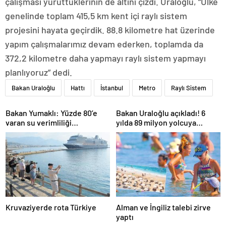
çalışması yürüttüklerinin de altını çizdi. Uraloğlu, “Ülke
genelinde toplam 415,5 km kent içi raylı sistem
projesini hayata geçirdik. 88.8 kilometre hat üzerinde
yapım çalışmalarımız devam ederken, toplamda da
372,2 kilometre daha yapmayı raylı sistem yapmayı
planlıyoruz” dedi.
Bakan Uraloğlu
Hattı
İstanbul
Metro
Raylı Sistem
Bakan Yumaklı: Yüzde 80’e
Bakan Uraloğlu açıkladı! 6
varan su verimliliği
yılda 89 milyon yolcuya
sağlayabiliriz
hizmet verdi
Kruvaziyerde rota Türkiye
Alman ve İngiliz talebi zirve
yaptı