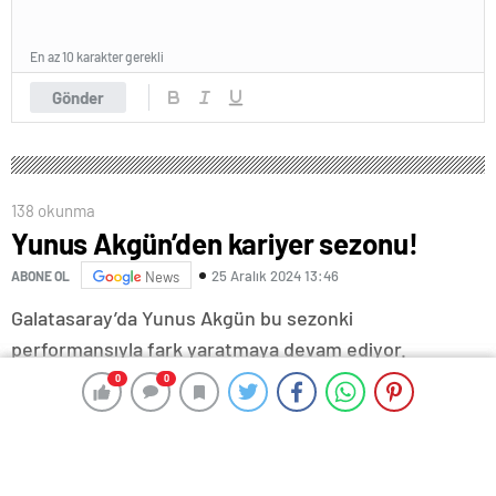
En az 10 karakter gerekli
Gönder
138 okunma
Yunus Akgün’den kariyer sezonu!
25 Aralık 2024 13:46
ABONE OL
News
Galatasaray’da Yunus Akgün bu sezonki
performansıyla fark yaratmaya devam ediyor.
0
0
0
0
Etkili futboluyla dikkat çeken 24 yaşındaki yıldız, skor
katkısıyla da öne çıkmayı başardı.
Geçen sezonu İngiltere Championship Ligi
ekiplerinden Leicester City’de kiralık olarak geçiren ve