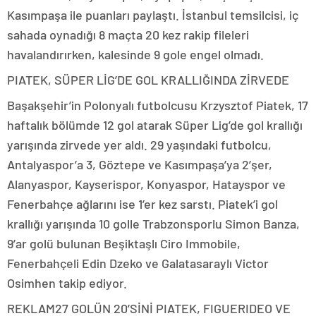
Kasımpaşa ile puanları paylaştı. İstanbul temsilcisi, iç
sahada oynadığı 8 maçta 20 kez rakip fileleri
havalandırırken, kalesinde 9 gole engel olmadı.
PIATEK, SÜPER LİG’DE GOL KRALLIĞINDA ZİRVEDE
Başakşehir’in Polonyalı futbolcusu Krzysztof Piatek, 17
haftalık bölümde 12 gol atarak Süper Lig’de gol krallığı
yarışında zirvede yer aldı. 29 yaşındaki futbolcu,
Antalyaspor’a 3, Göztepe ve Kasımpaşa’ya 2’şer,
Alanyaspor, Kayserispor, Konyaspor, Hatayspor ve
Fenerbahçe ağlarını ise 1’er kez sarstı. Piatek’i gol
krallığı yarışında 10 golle Trabzonsporlu Simon Banza,
9’ar golü bulunan Beşiktaşlı Ciro Immobile,
Fenerbahçeli Edin Dzeko ve Galatasaraylı Victor
Osimhen takip ediyor.
REKLAM
27 GOLÜN 20’SİNİ PIATEK, FIGUERIDEO VE